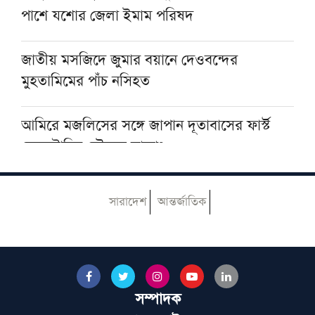
পাশে যশোর জেলা ইমাম পরিষদ
গত ২৪ ঘণ্টায় হাম ও হাম উপসর্গে ৪ শিশুর মৃত্যু
জাতীয় মসজিদে জুমার বয়ানে দেওবন্দের
মুহতামিমের পাঁচ নসিহত
আমিরে মজলিসের সঙ্গে জাপান দূতাবাসের ফার্স্ট
সেক্রেটারির সৌজন্য সাক্ষাৎ
৫ আগস্ট বন্ধ থাকবে আল-হাইআতুল উলয়া ও
সারাদেশ
আন্তর্জাতিক
বেফাক কার্যালয়
হেজবুত তাওহীদ কেন ভ্রান্ত, কী তাদের আকিদা
সম্পাদক
আজ ঢাকায় আসছেন দেওবন্দের মুহতামিম, জেনে