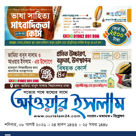
শনিবার, ০৮ আগস্ট ২০২৬ ।। ২৪ শ্রাবণ ১৪৩৩ ।। ২৫ সফর ১৪৪৮