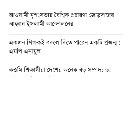
আওয়ামী নৃশংসতার বৈশ্বিক প্রচারণা জোড়দারের
আহ্বান ইসলামী আন্দোলনের
একজন শিক্ষকই বদলে দিতে পারেন একটি প্রজন্ম :
এমপি এনামুল
কওমি শিক্ষার্থীরা দেশের অনেক বড় সম্পদ: ড.
আহমদ আবদুল কাদের
হাসিনার আমলে একটি অমানবিক রাষ্ট্র প্রতিষ্ঠিত
হয়েছিল: চিফ প্রসিকিউটর
বোয়ালমারীতে ট্রেনের ধাক্কায় মানসিক ভারসাম্যহীন