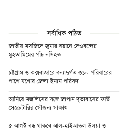
লন্ডনে খেলাফত মজলিসের গণসমাবেশ অনুষ্ঠিত
হেফাজত আমিরের সঙ্গে সাক্ষাতে বাবুনগর
মাদরাসায় প্রধানমন্ত্রী
সর্বাধিক পঠিত
জাতীয় মসজিদে জুমার বয়ানে দেওবন্দের
চট্টগ্রামের জামেয়া দারুল মাআরিফের দুই ছাত্র
মুহতামিমের পাঁচ নসিহত
নিখোঁজ, সন্ধানে সহায়তার আবেদন
চট্টগ্রাম ও কক্সবাজারে বন্যাদুর্গত ৩১০ পরিবারের
অনুদানের প্রলোভনে প্রতারণা, সতর্ক করল জামিয়া
পাশে যশোর জেলা ইমাম পরিষদ
ইমদাদিয়া
আমিরে মজলিসের সঙ্গে জাপান দূতাবাসের ফার্স্ট
সেক্রেটারির সৌজন্য সাক্ষাৎ
৫ আগস্ট বন্ধ থাকবে আল-হাইআতুল উলয়া ও