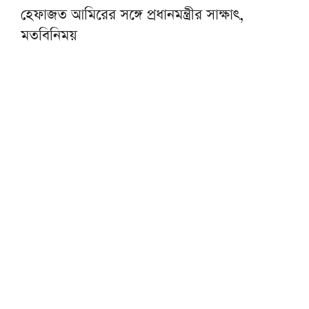
হেফাজত আমিরের সঙ্গে প্রধানমন্ত্রীর সাক্ষাৎ,
মতবিনিময়
টাকায় বিদেশ ভ্রমণের প্যাকেজ বিক্রির সুযোগ পেল
ট্যুর অপারেটররা
‘তথ্যনির্ভর নাগরিক সাংবাদিকতায় গুরুত্বপূর্ণ ভূমিকা
রাখতে পারেন মাদরাসা শিক্ষার্থীরা’
প্রত্নতত্ত্বকে ‘হাতিয়ার’ করে ফিলিস্তিনি ভূমি দখলের
অভিযোগ ইসরাইলের বিরুদ্ধে
ট্রাক-লরি-সিএনজির ত্রিমুখী সংঘর্ষে ২ জন নিহত