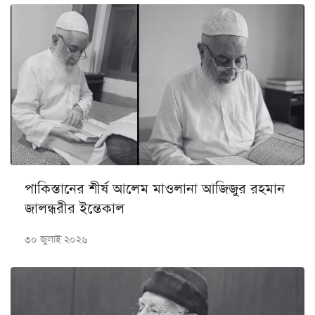
পাকিস্তানের শীর্ষ আলেম মাওলানা আজিজুর রহমান
জালন্ধরীর ইন্তেকাল
৩০ জুলাই ২০২৬