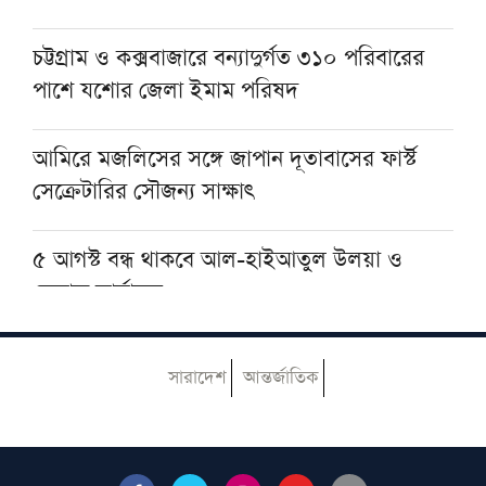
মসজিদের ছাদে বিদ্যুৎস্পৃষ্টে প্রাণ গেল মুয়াজ্জিনের
চট্টগ্রাম ও কক্সবাজারে বন্যাদুর্গত ৩১০ পরিবারের
পাশে যশোর জেলা ইমাম পরিষদ
মুহাম্মদ (সা.)-কে সর্বশেষ নবী বিশ্বাস না করলে
মুসলমান থাকা যায় না: দেওবন্দের মুহতামিম
আমিরে মজলিসের সঙ্গে জাপান দূতাবাসের ফার্স্ট
সেক্রেটারির সৌজন্য সাক্ষাৎ
৫ আগস্ট বন্ধ থাকবে আল-হাইআতুল উলয়া ও
বেফাক কার্যালয়
হেজবুত তাওহীদ কেন ভ্রান্ত, কী তাদের আকিদা
সারাদেশ
আন্তর্জাতিক
নোয়াখালীতে ইসলামি মহাসমাবেশ কাল, অতিথির
তালিকায় রয়েছেন যাঁরা