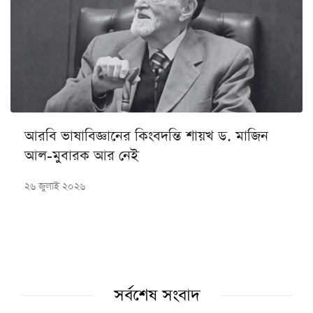
আরবি ভাষাবিজ্ঞানের কিংবদন্তি শায়খ ড. মাজিন
আল-মুবারক আর নেই
২৬ জুলাই ২০২৬
সর্বশেষ সংবাদ