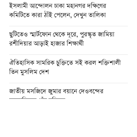
ইসলামী আন্দোলন ঢাকা মহানগর দক্ষিণের
কমিটিতে কারা ঠাঁই পেলেন, দেখুন তালিকা
ছুটিতেও স্মার্টফোন থেকে দূরে, পুরস্কৃত জামিয়া
রশীদিয়ার আড়াই হাজার শিক্ষার্থী
ঐতিহাসিক সামরিক চুক্তিতে সই করল শক্তিশালী
তিন মুসলিম দেশ
জাতীয় মসজিদে জুমার বয়ানে দেওবন্দের
মুহতামিমের পাঁচ নসিহত
প্রকৃত সুখের একমাত্র পথ ঈমান ও সৎকর্ম: মসজিদে
নববীর খতিব