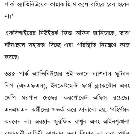
পার্ক অ্যাভিনিউয়ের কাছাকাছি থাকলে বাইরে বের হবেন
না।’
এফবিআইয়ের নিউইয়র্ক ফিল্ড অফিস জানিয়েছে, তারা
ঘটনাস্থলে সহায়তা দিচ্ছে এবং পরিস্থিতি নিয়ন্ত্রণে কাজ
করছে।
৩৪৫ পার্ক অ্যাভিনিউয়ের ওই ভবনে ন্যাশনাল ফুটবল
লিগ (এনএফএল), ইনভেস্টমেন্ট ফার্ম ব্ল্যাকস্টোন এবং
জেপি মরগান চেজের করপোরেট অফিস রয়েছে।
এনএফএল কর্মীদের সতর্ক করে জানানো হয়, ‘বহির্গমন
করবেন না। অবস্থান সুরক্ষিত রাখুন এবং আইনশৃঙ্খলা
রক্ষাকারী বাহিনী আপনার তলা ক্লিয়ার না করা পর্যন্ত