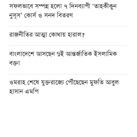
সফলভাবে সম্পন্ন হলো ৭ দিনব্যাপী ‘তাহকীকুন
নুসূস’ কোর্স ও সনদ বিতরণ
রাজনীতির আত্মা কোথায় হারাল?
বাংলাদেশে আসছেন দুই আন্তর্জাতিক ইসলামিক
বক্তা
ওমরাহ শেষে যুক্তরাজ্যে পৌঁছেছেন মুফতি আবুল
হাসান এমপি
হজ নিয়ে বিনামূল্যে আল ওয়াসির জুম মিট-আপ ১৫
আগস্ট