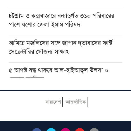
নির্দেশনা জমিয়তের
চট্টগ্রাম ও কক্সবাজারে বন্যাদুর্গত ৩১০ পরিবারের
পাশে যশোর জেলা ইমাম পরিষদ
যুক্তরাষ্ট্রের অস্ত্র ভাণ্ডার নিয়ে তথ্য ফাঁস, ক্ষুব্ধ ট্রাম্পের
কড়া বার্তা
আমিরে মজলিসের সঙ্গে জাপান দূতাবাসের ফার্স্ট
সেক্রেটারির সৌজন্য সাক্ষাৎ
৫ আগস্ট বন্ধ থাকবে আল-হাইআতুল উলয়া ও
বেফাক কার্যালয়
হেজবুত তাওহীদ কেন ভ্রান্ত, কী তাদের আকিদা
সারাদেশ
আন্তর্জাতিক
নোয়াখালীতে ইসলামি মহাসমাবেশ কাল, অতিথির
তালিকায় রয়েছেন যাঁরা