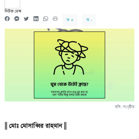
নিউজ ডেস্ক
অ +
অ -
ছবি: সংগৃহীত
|| মোঃ মোসাব্বির রাহমান ||