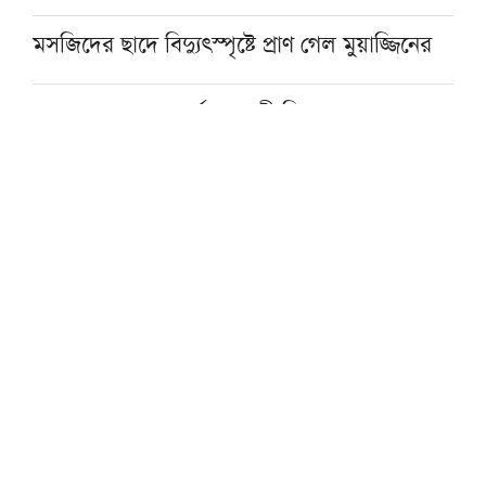
মসজিদের ছাদে বিদ্যুৎস্পৃষ্টে প্রাণ গেল মুয়াজ্জিনের
মুহাম্মদ (সা.)-কে সর্বশেষ নবী বিশ্বাস না করলে
মুসলমান থাকা যায় না: দেওবন্দের মুহতামিম
জুমার দিনে যেসব আমল করব
থাইল্যান্ডে স্কুলছাত্রের গুলিতে প্রাণ গেল শিক্ষকের,
আহত ১০
গফরগাঁওয়ে ঢাকাগামী জামালপুর কমিউটারের ৫
বগি লাইনচ্যুত, ট্রেন চলাচল বন্ধ
‘কুরআন-সুন্নাহ রক্ষায় কওমি মাদরাসা শিক্ষার