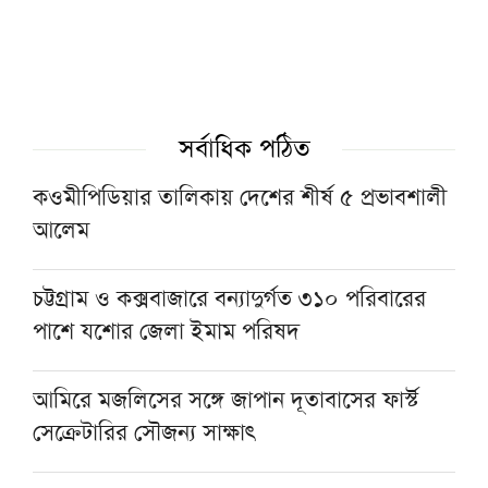
বিকল্প নেই’
‘জুলাই গণঅভ্যুত্থানের চেতনা ধরে রাখতে দরকার
ফ্যাসিবাদবিরোধী শক্তির ঐক্য’
সর্বাধিক পঠিত
কওমীপিডিয়ার তালিকায় দেশের শীর্ষ ৫ প্রভাবশালী
বাদশাহ সালমানের দাওয়াতে ওমরাহ পালনে ২৩
আলেম
দেশের ২৫০ অতিথি সৌদিতে
চট্টগ্রাম ও কক্সবাজারে বন্যাদুর্গত ৩১০ পরিবারের
৫৬ বছরের ইমামকে ওমরাহয় পাঠালেন গ্রামবাসী
পাশে যশোর জেলা ইমাম পরিষদ
আমিরে মজলিসের সঙ্গে জাপান দূতাবাসের ফার্স্ট
সেক্রেটারির সৌজন্য সাক্ষাৎ