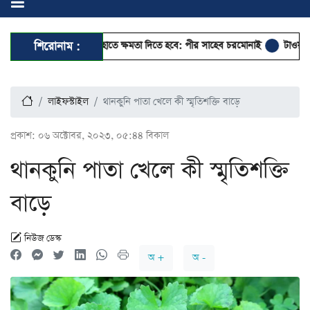
ও আদর্শবান মানুষের হাতে ক্ষমতা দিতে হবে: পীর সাহেব চরমোনাই
শিরোনাম :
টাওয়ার হ্যামল
লাইফস্টাইল
থানকুনি পাতা খেলে কী স্মৃতিশক্তি বাড়ে
প্রকাশ:
০৬ অক্টোবর, ২০২৩, ০৫:৪৪ বিকাল
থানকুনি পাতা খেলে কী স্মৃতিশক্তি
বাড়ে
নিউজ ডেস্ক
অ +
অ -