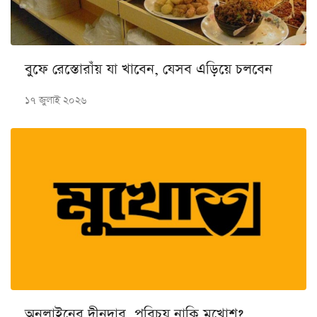
বুফে রেস্তোরাঁয় যা খাবেন, যেসব এড়িয়ে চলবেন
১৭ জুলাই ২০২৬
অনলাইনের দীনদার, পরিচয় নাকি মুখোশ?