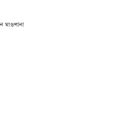
েন মাওলানা