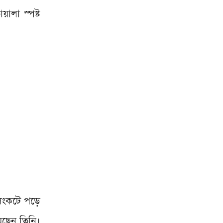
য়ালা স্পষ্ট
সংকটে পড়ে
েছেন তিনি।