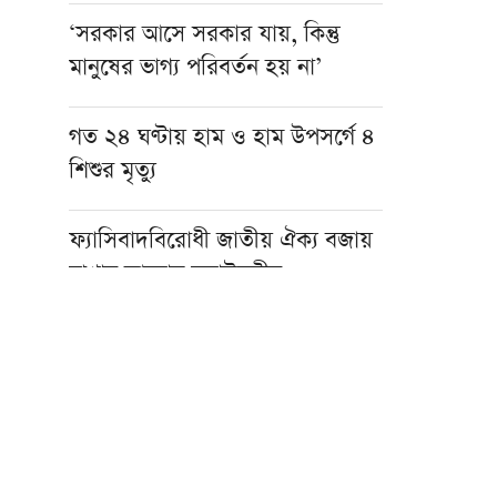
‘সরকার আসে সরকার যায়, কিন্তু
মানুষের ভাগ্য পরিবর্তন হয় না’
গত ২৪ ঘণ্টায় হাম ও হাম উপসর্গে ৪
শিশুর মৃত্যু
ফ্যাসিবাদবিরোধী জাতীয় ঐক্য বজায়
রাখার আহ্বান স্বরাষ্ট্রমন্ত্রীর
নারায়ণগঞ্জে গ্যাসের আগুনে দগ্ধ
শিশুর মৃত্যু
নেত্রকোনার বড়বাজারে অগ্নিকাণ্ড,
ক্ষতিগ্রস্ত ৮ স্থাপনা