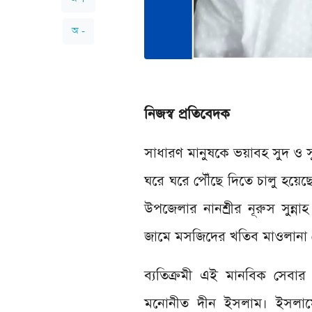
অ -
নিজস্ব প্রতিবেদক
সাধারণ মানুষকে ভয়াবহ সুদ ও সু
ঘরে ঘরে পৌঁছে দিতে চালু হয়েছে
উপজেলার নানশ্রীর নূরুস সুন্
জামে মসজিদের খতিব মাওলানা মো
ব্যতিক্রমী এই মানবিক সেবার 
মনোনীত দীন ইসলাম। ইসলামের সব