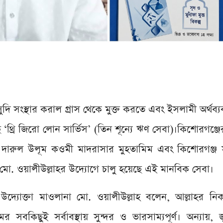
দি সংস্থার করাল গ্রাস থেকে মুক্ত করতে এবং ইসলামী অর্থব্য
 ‘থ্রি জিরো লোন সার্ভিস’ (তিন শূন্যে ঋণ সেবা)।কিশোরগঞ্জ
নাহ দারুল উলূম কওমী মাদরাসার মুহতামিম এবং কিশোরগঞ্
. ওয়ালীউল্লাহর উদ্যোগে চালু হয়েছে এই মানবিক সেবা।
উদ্যোক্তা মাওলানা মো. ওয়ালীউল্লাহ বলেন, আল্লাহর নি
কিছুই সর্বাবস্থায় সুন্দর ও ভারসাম্যপূর্ণ। অন্যায়, জু