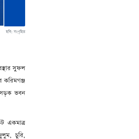
ছবি: সংগৃহিত
বস্থার সুফল
ের করিমগঞ্জ
জ সড়ক ভবন
কট একমাত্র
লুম, চুরি,