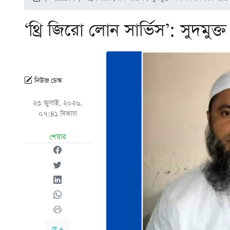
‘থ্রি জিরো লোন সার্ভিস’: সুদমুক্
নিউজ ডেস্ক
২৩ জুলাই, ২০২৬,
০৭:৪১ বিকাল
শেয়ার
অ +