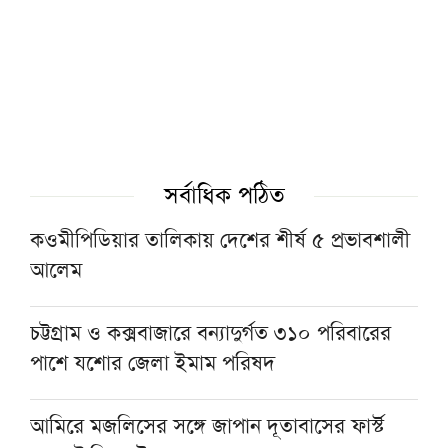
জুলাই গণঅভ্যুত্থান দিবসে বায়তুল মোকাররমে
কুরআন খতম ও বিশেষ দোয়া মাহফিল
চব্বিশের জুলাই অভ্যুত্থান ও মাদরাসাপড়ুয়াদের
অবিস্মরণীয় ভূমিকা
সর্বাধিক পঠিত
হজযাত্রীদের জন্য নতুন ছাতার নকশা আহ্বান সৌদি
হজ ও ওমরাহ মন্ত্রণালয়ের
কওমীপিডিয়ার তালিকায় দেশের শীর্ষ ৫ প্রভাবশালী
আলেম
আমিরে মজলিসের ‘জুলাই কেন আমাদের লড়াই?’
বইয়ের মোড়ক উন্মোচন
চট্টগ্রাম ও কক্সবাজারে বন্যাদুর্গত ৩১০ পরিবারের
পাশে যশোর জেলা ইমাম পরিষদ
‘মানবরচিত তন্ত্রমন্ত্রে জুলাইয়ের প্রত্যাশা বাস্তবায়নের
আশা করা বোকামি’
আমিরে মজলিসের সঙ্গে জাপান দূতাবাসের ফার্স্ট