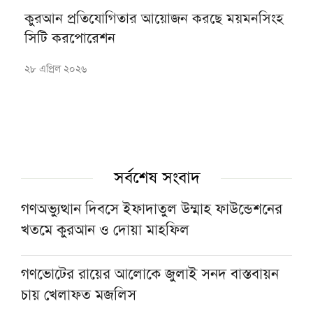
কুরআন প্রতিযোগিতার আয়োজন করছে ময়মনসিংহ
সিটি করপোরেশন
২৮ এপ্রিল ২০২৬
সর্বশেষ সংবাদ
গণঅভ্যুত্থান দিবসে ইফাদাতুল উম্মাহ ফাউন্ডেশনের
খতমে কুরআন ও দোয়া মাহফিল
গণভোটের রায়ের আলোকে জুলাই সনদ বাস্তবায়ন
চায় খেলাফত মজলিস