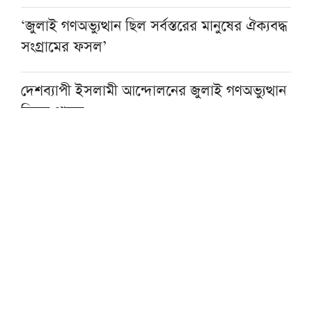
‘জুলাই গণঅভ্যুত্থান ছিল সর্বস্তরের মানুষের ঐক্যবদ্ধ
সংগ্রামের ফসল’
দেশব্যাপী ইসলামী আন্দোলনের জুলাই গণঅভ্যুত্থান
দিবস পালন
শুক্রবারে বায়তুল মোকাররমে জুমার খুতবাপূর্ব বয়ান
করবেন দেওবন্দের মুহতামিম
ইমরান খানের মুক্তি দাবিতে বিক্ষোভ পাকিস্তানে,
ব্যাপক ধরপাকড়
জুলাইয়ের কাছে