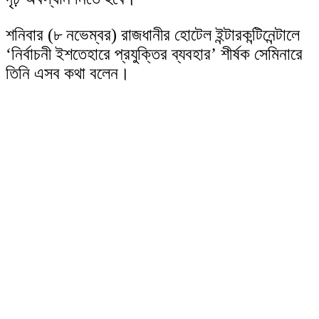
শনিবার (৮ নভেম্বর) রাজধানীর হোটেল ইন্টারকন্টিনেন্টালে
‘নির্বাচনী ইশতেহারে প্রযুক্তির ব্যবহার’ শীর্ষক সেমিনারে
তিনি এসব কথা বলেন।