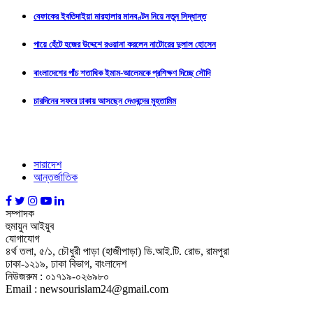
বেফাকের ইবতিদাইয়া মারহালার মানবণ্টন নিয়ে নতুন সিদ্ধান্ত
পায়ে হেঁটে হজের উদ্দেশে রওয়ানা করলেন নাটোরের দুলাল হোসেন
বাংলাদেশের পাঁচ শতাধিক ইমাম-আলেমকে প্রশিক্ষণ দিচ্ছে সৌদি
চারদিনের সফরে ঢাকায় আসছেন দেওবন্দের মুহতামিম
সারাদেশ
আন্তর্জাতিক
সম্পাদক
হুমায়ুন আইয়ুব
যোগাযোগ
৪র্থ তলা, ৫/১, চৌধুরী পাড়া (হাজীপাড়া) ডি.আই.টি. রোড, রামপুরা
ঢাকা-১২১৯, ঢাকা বিভাগ, বাংলাদেশ
নিউজরুম : ০১৭১৯-০২৬৯৮০
Email : newsourislam24@gmail.com