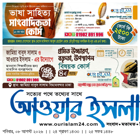
শনিবার, ০৮ আগস্ট ২০২৬ ।। ২৪ শ্রাবণ ১৪৩৩ ।। ২৫ সফর ১৪৪৮