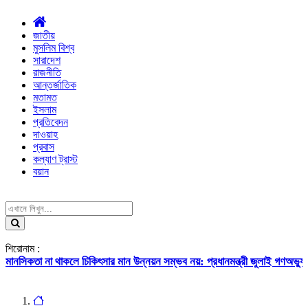
জাতীয়
মুসলিম বিশ্ব
সারাদেশ
রাজনীতি
আন্তর্জাতিক
মতামত
ইসলাম
প্রতিবেদন
দাওয়াহ
প্রবাস
কল্যাণ ট্রাস্ট
বয়ান
শিরোনাম :
া থাকলে চিকিৎসার মান উন্নয়ন সম্ভব নয়: প্রধানমন্ত্রী
জুলাই গণঅভ্যুত্থানের ইতিহাস