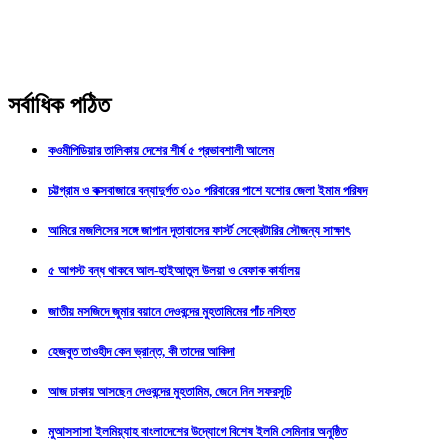
সর্বাধিক পঠিত
কওমীপিডিয়ার তালিকায় দেশের শীর্ষ ৫ প্রভাবশালী আলেম
চট্টগ্রাম ও কক্সবাজারে বন্যাদুর্গত ৩১০ পরিবারের পাশে যশোর জেলা ইমাম পরিষদ
আমিরে মজলিসের সঙ্গে জাপান দূতাবাসের ফার্স্ট সেক্রেটারির সৌজন্য সাক্ষাৎ
৫ আগস্ট বন্ধ থাকবে আল-হাইআতুল উলয়া ও বেফাক কার্যালয়
জাতীয় মসজিদে জুমার বয়ানে দেওবন্দের মুহতামিমের পাঁচ নসিহত
হেজবুত তাওহীদ কেন ভ্রান্ত, কী তাদের আকিদা
আজ ঢাকায় আসছেন দেওবন্দের মুহতামিম, জেনে নিন সফরসূচি
মুআসসাসা ইলমিয়্যাহ বাংলাদেশের উদ্যোগে বিশেষ ইলমি সেমিনার অনুষ্ঠিত