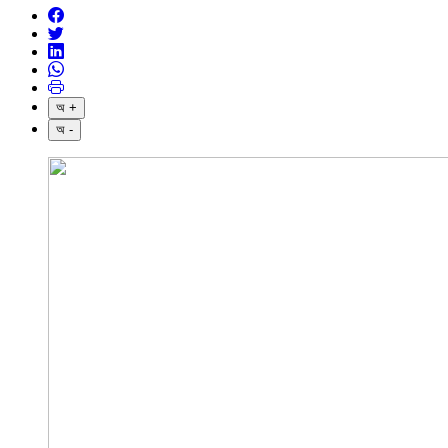
অ +
অ -