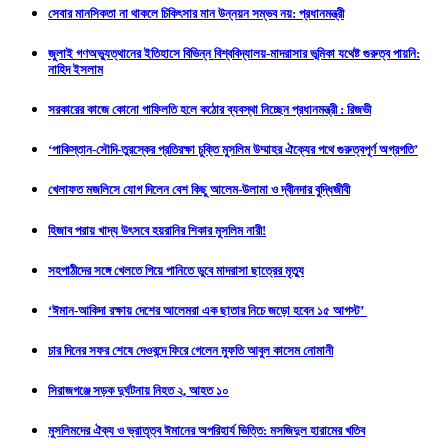
সেবার মানসিকতা না থাকলে চিকিৎসার মান উন্নয়ন সম্ভব নয়: প্রধানমন্ত্রী
জুলাই গণঅভ্যুত্থানের ইতিহাসে বিভিন্ন বিশ্ববিদ্যালয়-মাদরাসার ভূমিকা যথেষ্ট গুরুত্ব পায়নি:
নাহিদ ইসলাম
সরকারের কাজে কোনো গাফিলতি হলে কঠোর ব্যবস্থা নিচ্ছেন প্রধানমন্ত্রী : রিজভী
‘পাকিস্তান-সৌদি-তুরস্কের প্রতিরক্ষা চুক্তি মুসলিম উম্মাহর ঐক্যের পথে গুরুত্বপূর্ণ অগ্রগতি’
খেলাফত মজলিসে যোগ দিলেন বেশ কিছু আলেম-উলামা ও দ্বীনদার বুদ্ধিজীবী
হিজাব পরায় খাদ্য উৎসবে হয়রানির শিকার মুসলিম নারী!
সহপাঠীদের সঙ্গে খেলতে গিয়ে পানিতে ডুবে মাদরাসা ছাত্রের মৃত্যু
‘ঈমান-আকিদা রক্ষায় দেশের আলেমরা এক ছাতার নিচে জড়ো হবেন ১৫ আগস্ট’
চার দিনের সফর শেষে দেওবন্দে ফিরে গেলেন মুফতি আবুল কাসেম নোমানী
সিরাজগঞ্জে সড়ক দুর্ঘটনায় নিহত ২, আহত‌ ১০
মুসলিমদের ঐক্য ও ভ্রাতৃত্ব ঈমানের অপরিহার্য ভিত্তি: মসজিদুল হারামের খতিব