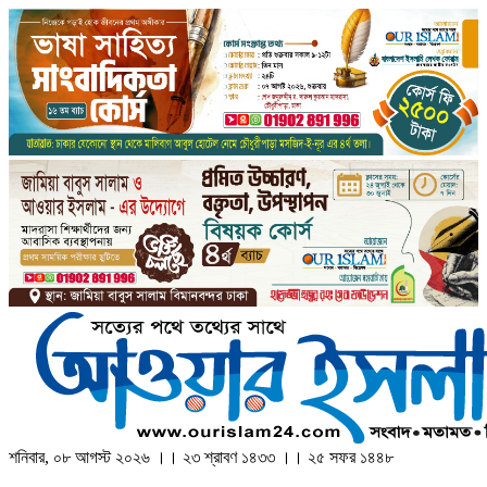
শনিবার, ০৮ আগস্ট ২০২৬ ।। ২৩ শ্রাবণ ১৪৩৩ ।। ২৫ সফর ১৪৪৮