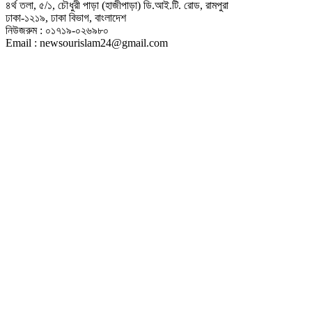
৪র্থ তলা, ৫/১, চৌধুরী পাড়া (হাজীপাড়া) ডি.আই.টি. রোড, রামপুরা
ঢাকা-১২১৯, ঢাকা বিভাগ, বাংলাদেশ
নিউজরুম : ০১৭১৯-০২৬৯৮০
Email : newsourislam24@gmail.com