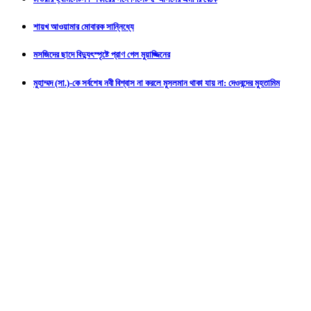
শায়খ আওয়ামার মোবারক সান্নিধ্যে
মসজিদের ছাদে বিদ্যুৎস্পৃষ্টে প্রাণ গেল মুয়াজ্জিনের
মুহাম্মদ (সা.)-কে সর্বশেষ নবী বিশ্বাস না করলে মুসলমান থাকা যায় না: দেওবন্দের মুহতামিম