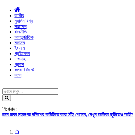
জাতীয়
মুসলিম বিশ্ব
সারাদেশ
রাজনীতি
আন্তর্জাতিক
মতামত
ইসলাম
প্রতিবেদন
দাওয়াহ
প্রবাস
কল্যাণ ট্রাস্ট
বয়ান
শিরোনাম :
ানগর দক্ষিণের কমিটিতে কারা ঠাঁই পেলেন, দেখুন তালিকা
ছুটিতেও স্মার্টফোন থেকে দূরে