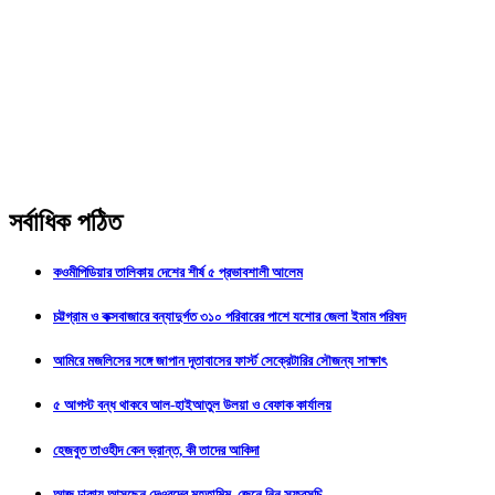
সর্বাধিক পঠিত
কওমীপিডিয়ার তালিকায় দেশের শীর্ষ ৫ প্রভাবশালী আলেম
চট্টগ্রাম ও কক্সবাজারে বন্যাদুর্গত ৩১০ পরিবারের পাশে যশোর জেলা ইমাম পরিষদ
আমিরে মজলিসের সঙ্গে জাপান দূতাবাসের ফার্স্ট সেক্রেটারির সৌজন্য সাক্ষাৎ
৫ আগস্ট বন্ধ থাকবে আল-হাইআতুল উলয়া ও বেফাক কার্যালয়
হেজবুত তাওহীদ কেন ভ্রান্ত, কী তাদের আকিদা
আজ ঢাকায় আসছেন দেওবন্দের মুহতামিম, জেনে নিন সফরসূচি