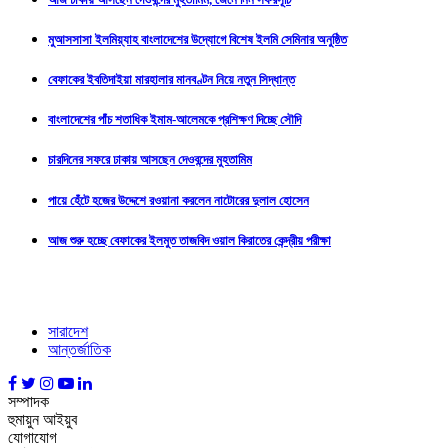
মুআসসাসা ইলমিয়্যাহ বাংলাদেশের উদ্যোগে বিশেষ ইলমি সেমিনার অনুষ্ঠিত
বেফাকের ইবতিদাইয়া মারহালার মানবণ্টন নিয়ে নতুন সিদ্ধান্ত
বাংলাদেশের পাঁচ শতাধিক ইমাম-আলেমকে প্রশিক্ষণ দিচ্ছে সৌদি
চারদিনের সফরে ঢাকায় আসছেন দেওবন্দের মুহতামিম
পায়ে হেঁটে হজের উদ্দেশে রওয়ানা করলেন নাটোরের দুলাল হোসেন
আজ শুরু হচ্ছে বেফাকের ইলমুত তাজবিদ ওয়াল কিরাতের কেন্দ্রীয় পরীক্ষা
সারাদেশ
আন্তর্জাতিক
সম্পাদক
হুমায়ুন আইয়ুব
যোগাযোগ