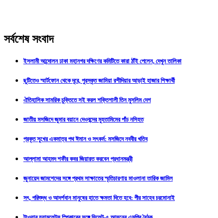
সর্বশেষ সংবাদ
ইসলামী আন্দোলন ঢাকা মহানগর দক্ষিণের কমিটিতে কারা ঠাঁই পেলেন, দেখুন তালিকা
ছুটিতেও স্মার্টফোন থেকে দূরে, পুরস্কৃত জামিয়া রশীদিয়ার আড়াই হাজার শিক্ষার্থী
ঐতিহাসিক সামরিক চুক্তিতে সই করল শক্তিশালী তিন মুসলিম দেশ
জাতীয় মসজিদে জুমার বয়ানে দেওবন্দের মুহতামিমের পাঁচ নসিহত
প্রকৃত সুখের একমাত্র পথ ঈমান ও সৎকর্ম: মসজিদে নববীর খতিব
আল্লামা আহমদ শফীর কবর জিয়ারত করবেন প্রধানমন্ত্রী
জুনায়েদ জামশেদের সঙ্গে প্রথম সাক্ষাতের স্মৃতিচারণায় মাওলানা তারিক জামিল
সৎ, পরিশুদ্ধ ও আদর্শবান মানুষের হাতে ক্ষমতা দিতে হবে: পীর সাহেব চরমোনাই
টাওয়ার হ্যামলেটস স্পিকারের সঙ্গে সিলেট-৫ আসনের এমপির বৈঠক