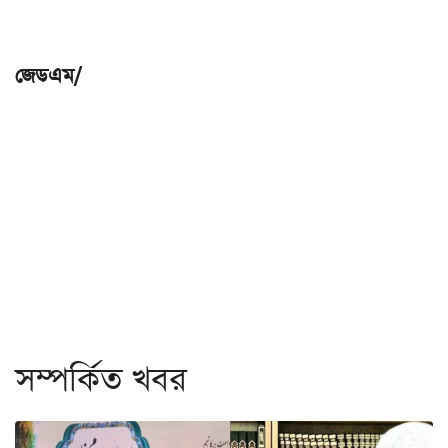
জেডএম/
সম্পর্কিত খবর