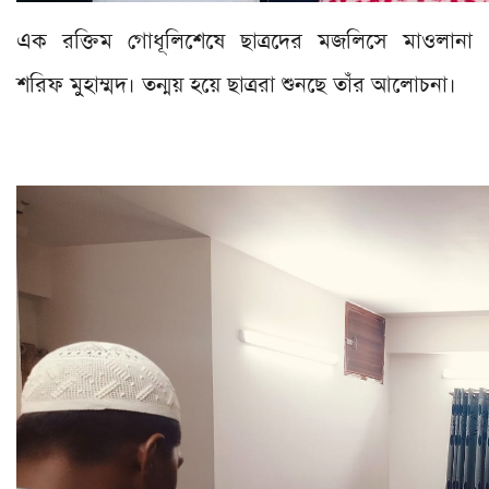
এক রক্তিম গোধূলিশেষে ছাত্রদের মজলিসে মাওলানা
শরিফ মুহাম্মদ। তন্ময় হয়ে ছাত্ররা শুনছে তাঁর আলোচনা।