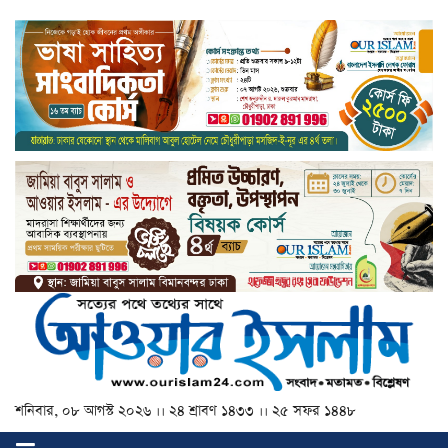
শনিবার, ০৮ আগস্ট ২০২৬ ।। ২৪ শ্রাবণ ১৪৩৩ ।। ২৫ সফর ১৪৪৮