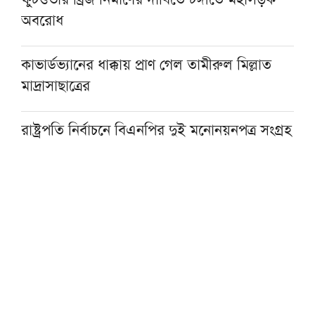
অবরোধ
কাভার্ডভ্যানের ধাক্কায় প্রাণ গেল তামীরুল মিল্লাত
মাদ্রাসাছাত্রের
রাষ্ট্রপতি নির্বাচনে বিএনপির দুই মনোনয়নপত্র সংগ্রহ
বগুড়ায় দাঁড়িয়ে থাকা ট্রাকে আরেক ট্রাকের ধাক্কা,
নিহত ২
প্রধানমন্ত্রীর হাটহাজারী মাদরাসায় আগমন ঘিরে
আলেমদের প্রত্যাশা
প্রধানমন্ত্রীকে বরণে প্রস্তুত বাবুনগর মাদরাসা