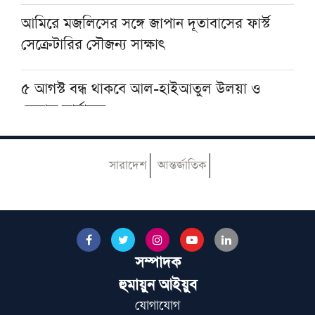
আমিরে মজলিসের সঙ্গে জাপান দূতাবাসের ফার্স্ট
সেক্রেটারির সৌজন্য সাক্ষাৎ
৫ আগস্ট বন্ধ থাকবে আল-হাইআতুল উলয়া ও
বেফাক কার্যালয়
হেজবুত তাওহীদ কেন ভ্রান্ত, কী তাদের আকিদা
সারাদেশ
আন্তর্জাতিক
আজ ঢাকায় আসছেন দেওবন্দের মুহতামিম, জেনে
নিন সফরসূচি
সম্পাদক
পায়ে হেঁটে হজের উদ্দেশে রওয়ানা করলেন নাটোরের
দুলাল হোসেন
হুমায়ুন আইয়ুব
যোগাযোগ