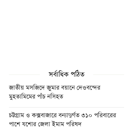
কে হচ্ছেন জামায়াত জোটের রাষ্ট্রপতি প্রার্থী?
মক্কায় বিশ্ব কুরআন প্রতিযোগিতায় অংশ নিচ্ছেন
১৩৩ দেশের ৩৩৪ প্রতিযোগী
শায়খ আহমাদুল্লাহর সঙ্গে দাওয়াহ কাজে যুক্ত
হওয়ার সুযোগ
সর্বাধিক পঠিত
জাতীয় মসজিদে জুমার বয়ানে দেওবন্দের
মানুষ বোঝেই না বিরোধী দল কিসের বিরোধিতা
মুহতামিমের পাঁচ নসিহত
করে: মাহমুদুর রহমান মান্না
চট্টগ্রাম ও কক্সবাজারে বন্যাদুর্গত ৩১০ পরিবারের
মোজতবা খামেনির ভিডিও প্রকাশ
পাশে যশোর জেলা ইমাম পরিষদ