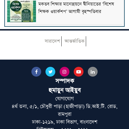
মকতব শিক্ষার মানোন্নয়নে দ্বীনিয়াতের ‘বিশেষ
শিক্ষক ওয়ার্কশপ’ আগামী বৃহস্পতিবার
জুলাই জাদুঘরে ভাস্কর্যের বিকল্পে হেফাজতের দুই
প্রস্তাব
সারাদেশ
আন্তর্জাতিক
পাকিস্তানে হজ প্যাকেজ ঘোষণা, সর্বনিম্ন ১২ লাখ
রুপি
সম্পাদক
রাষ্ট্রপতি নির্বাচনে পরাজয় জেনেও প্রার্থী দেওয়া
হুমায়ুন আইয়ুব
বিরোধিতার জন্য বিরোধিতা: মাওলানা ইউসুফী
যোগাযোগ
৪র্থ তলা, ৫/১, চৌধুরী পাড়া (হাজীপাড়া) ডি.আই.টি. রোড,
৯ মাসের বেতন বকেয়া, চালডালের প্রধান
রামপুরা
কার্যালয়ে কর্মীদের অবস্থান
ঢাকা-১২১৯, ঢাকা বিভাগ, বাংলাদেশ