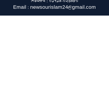
নিউজরুম : ০১৭১৯-০২৬৯৮০
জুলাই জাদুঘর থেকে নেতাকর্মীদের ভাস্কর্য
Email : newsourislam24@gmail.com
অপসারণের কড়া হুঁশিয়ারি হেফাজতের
বিভিন্ন দলের দায়িত্বশীলসহ বিশিষ্ট ব্যক্তিদের
বিকেএমে যোগদান
ফের বিক্ষোভে উত্তাল ভারত, শিক্ষার্থীদের ওপর
পুলিশের লাঠিচার্জ ও জলকামান