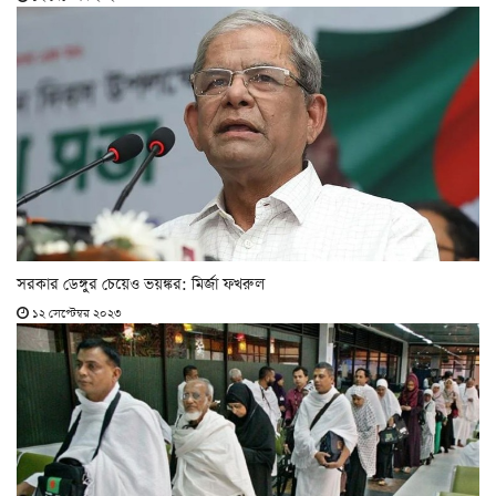
সরকার ডেঙ্গুর চেয়েও ভয়ঙ্কর: মির্জা ফখরুল
১২ সেপ্টেম্বর ২০২৩