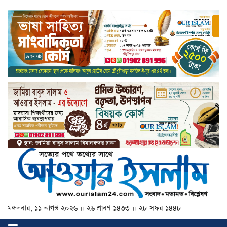
মঙ্গলবার, ১১ আগস্ট ২০২৬ ।। ২৬ শ্রাবণ ১৪৩৩ ।। ২৮ সফর ১৪৪৮