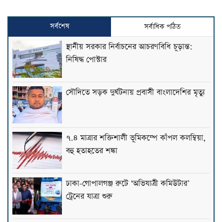
সর্বশেষ
সর্বাধিক পঠিত
স্থানীয় সরকার নির্বাচনের আচরণবিধি চূড়ান্ত:
নিষিদ্ধ পোস্টার
সৌদিতে সড়ক দুর্ঘটনায় প্রবাসী বাংলাদেশির মৃত্যু
৭.৪ মাত্রার শক্তিশালী ভূমিকম্পে কাঁপল কলম্বিয়া,
বহু হতাহতের শঙ্কা
ঢাকা-গোপালগঞ্জ রুটে ‘অভিযাত্রী কমিউটার’
ট্রেনের যাত্রা শুরু