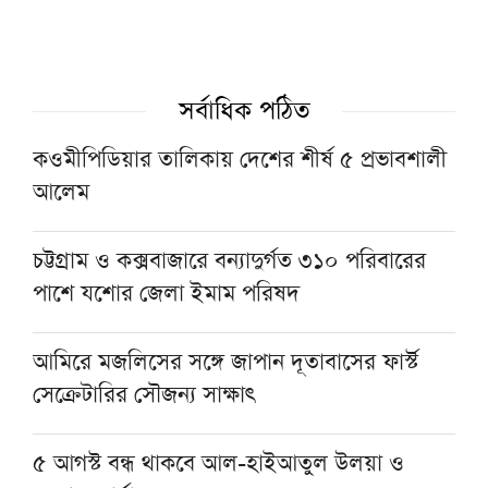
টাওয়ার হ্যামলেটস স্পিকারের সঙ্গে সিলেট-৫
আসনের এমপির বৈঠক
সর্বাধিক পঠিত
শায়খ আওয়ামার মোবারক সান্নিধ্যে
কওমীপিডিয়ার তালিকায় দেশের শীর্ষ ৫ প্রভাবশালী
আলেম
মসজিদের ছাদে বিদ্যুৎস্পৃষ্টে প্রাণ গেল মুয়াজ্জিনের
চট্টগ্রাম ও কক্সবাজারে বন্যাদুর্গত ৩১০ পরিবারের
পাশে যশোর জেলা ইমাম পরিষদ
মুহাম্মদ (সা.)-কে সর্বশেষ নবী বিশ্বাস না করলে
মুসলমান থাকা যায় না: দেওবন্দের মুহতামিম
আমিরে মজলিসের সঙ্গে জাপান দূতাবাসের ফার্স্ট
সেক্রেটারির সৌজন্য সাক্ষাৎ
৫ আগস্ট বন্ধ থাকবে আল-হাইআতুল উলয়া ও