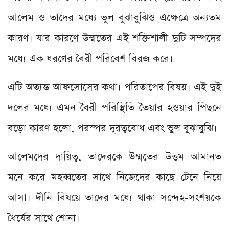
আলেম ও তাদের মধ্যে ভুল বুঝাবুঝিও এক্ষেত্রে অন্যতম
কারণ। যার কারণে উম্মতের এই শক্তিশালী দুটি সম্পদের
মধ্যে এক ধরণের বৈরী পরিবেশ বিরজ করে।
এটি অত্যন্ত আফসোসের কথা। পরিতাপের বিষয়। এই দুই
দলের মধ্যে এমন বৈরী পরিস্থিতি তৈয়ার হওয়ার পিছনে
বড়ো কারণ হলো, পরস্পর দূরত্ববোধ এবং ভুল বুঝাবুঝি।
আলেমদের দায়িত্ব, তাদেরকে উম্মতের উত্তম আমানত
মনে করে মহব্বতের সাথে নিজেদের কাছে টেনে নিয়ে
আসা। দীনি বিষয়ে তাদের মধ্যে থাকা সন্দেহ-সংশয়কে
ধৈর্যের সাথে শোনা।