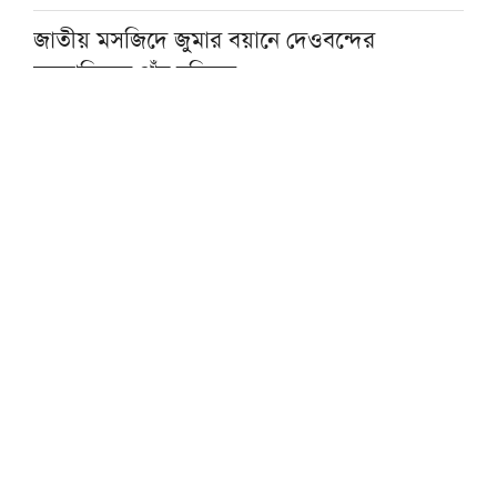
জাতীয় মসজিদে জুমার বয়ানে দেওবন্দের
মুহতামিমের পাঁচ নসিহত
প্রকৃত সুখের একমাত্র পথ ঈমান ও সৎকর্ম: মসজিদে
নববীর খতিব
আল্লামা আহমদ শফীর কবর জিয়ারত করবেন
প্রধানমন্ত্রী
জুনায়েদ জামশেদের সঙ্গে প্রথম সাক্ষাতের
স্মৃতিচারণায় মাওলানা তারিক জামিল
সৎ, পরিশুদ্ধ ও আদর্শবান মানুষের হাতে ক্ষমতা
দিতে হবে: পীর সাহেব চরমোনাই