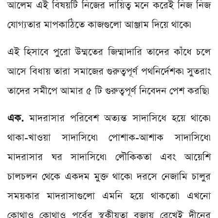
আলেম এই বিষয়টি নিজের দায়িত্ব মনে করেই নিজ নিজ
যোগ্যতার মাপকাঠিতে কাজগুলো আঞ্জাম দিয়ে থাকে৷
এই হিসাবে পুরো উম্মতের জিম্মাদারি তাদের কাঁধে চলে
আসে বিধায় তারা সমাজের গুরুত্বপূর্ণ পথনির্দেশক৷ সুতরাং
তাদের সমীপে আমার ৫ টি গুরুত্বপূর্ণ নিবেদন পেশ করছি৷
এক.
মাদরাসার পরিবেশ অত্যন্ত সাদাসিধে হয়ে থাকে৷
থাকা-খাওয়া সাদাসিধে৷ পোশাক-আশাক সাদাসিধে৷
মাদরাসার ঘর সাদাসিধে৷ লৌকিকতা এবং আয়েশি
চালচলন থেকে একদম মুক্ত থাকে৷ দরসে নেজামি চালুর
সময়কার মাদরাসাগুলো এমনি হয়ে থাকতো৷ এখনো
কোথাও কোথাও পূর্বের স্বকীয়তা বজায় রেখেই দীনের