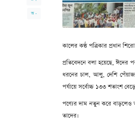
অ -
কালের কণ্ঠ পত্রিকার প্রধান শি
প্রতিবেদনে বলা হয়েছে, ঈদের 
ধরনের চাল, আলু, দেশি পেঁয়া
পর্যায়ে সর্বোচ্চ ১৩৩ শতাংশ বেড়
পণ্যের দাম নতুন করে বাড়লেও 
তাদের।