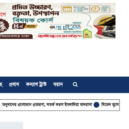
হ
প্রবাস
কল্যাণ ট্রাস্ট
বয়ান
নে প্রতারণা, সতর্ক করল ইমদাদিয়া মাদরাসা
বিভেদ ভুলে ঐক্যের ডাক মুফতি শাম