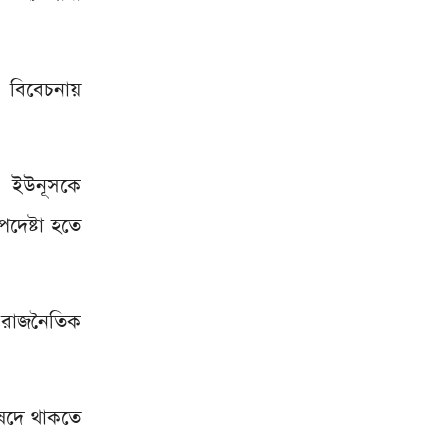
 এ বিবেচনায়
মদ ইউনূসকে
পদেষ্টা হতে
ী রাজনৈতিক
িষদে থাকতে