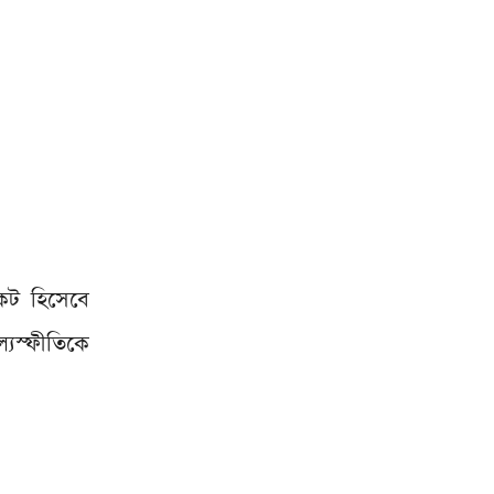
েট হিসেবে
যস্ফীতিকে