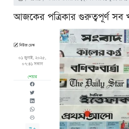
আজকের পত্রিকার গুরুত্বপূর্ণ 
নিউজ ডেস্ক
০১ জুলাই, ২০২৫,
০৭:৪১ সকাল
শেয়ার
অ +