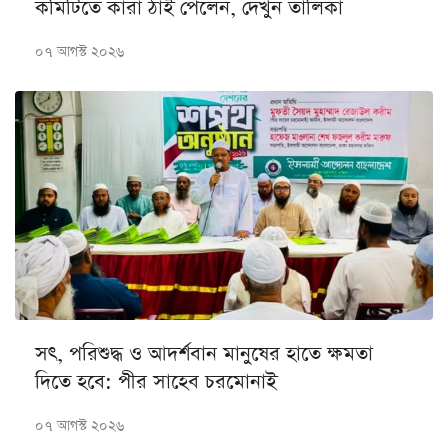
কমিটিতে কারা ঠাঁই পেলেন, দেখুন তালিকা
০৭ আগস্ট ২০২৬
সৎ, পরিশুদ্ধ ও আদর্শবান মানুষের হাতে ক্ষমতা
দিতে হবে: পীর সাহেব চরমোনাই
০৭ আগস্ট ২০২৬