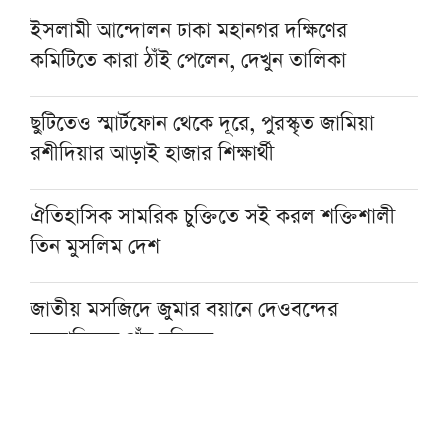
ইসলামী আন্দোলন ঢাকা মহানগর দক্ষিণের
কমিটিতে কারা ঠাঁই পেলেন, দেখুন তালিকা
ছুটিতেও স্মার্টফোন থেকে দূরে, পুরস্কৃত জামিয়া
রশীদিয়ার আড়াই হাজার শিক্ষার্থী
ঐতিহাসিক সামরিক চুক্তিতে সই করল শক্তিশালী
তিন মুসলিম দেশ
জাতীয় মসজিদে জুমার বয়ানে দেওবন্দের
মুহতামিমের পাঁচ নসিহত
প্রকৃত সুখের একমাত্র পথ ঈমান ও সৎকর্ম: মসজিদে
নববীর খতিব