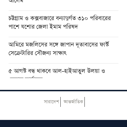
আলেম
মসজিদের ছাদে বিদ্যুৎস্পৃষ্টে প্রাণ গেল মুয়াজ্জিনের
চট্টগ্রাম ও কক্সবাজারে বন্যাদুর্গত ৩১০ পরিবারের
পাশে যশোর জেলা ইমাম পরিষদ
মুহাম্মদ (সা.)-কে সর্বশেষ নবী বিশ্বাস না করলে
মুসলমান থাকা যায় না: দেওবন্দের মুহতামিম
আমিরে মজলিসের সঙ্গে জাপান দূতাবাসের ফার্স্ট
সেক্রেটারির সৌজন্য সাক্ষাৎ
৫ আগস্ট বন্ধ থাকবে আল-হাইআতুল উলয়া ও
বেফাক কার্যালয়
হেজবুত তাওহীদ কেন ভ্রান্ত, কী তাদের আকিদা
সারাদেশ
আন্তর্জাতিক
নোয়াখালীতে ইসলামি মহাসমাবেশ কাল, অতিথির
তালিকায় রয়েছেন যাঁরা