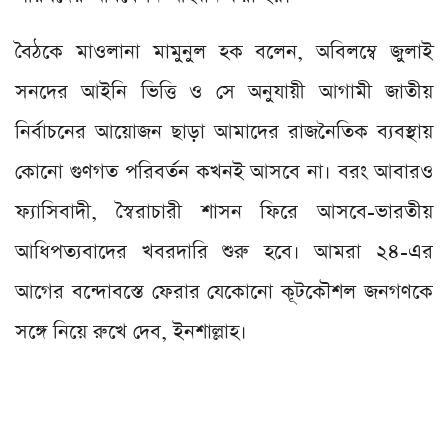
বৈঠকে মাওলানা মামুনুল হক বলেন, অবিলম্বে জুলাই
সনদের আইনি ভিত্তি ও সে অনুযায়ী আগামী জাতীয়
নির্বাচনের আয়োজন ছাড়া আমাদের রাজনৈতিক ব্যবস্থায়
কোনো গুণগত পরিবর্তন কখনই আসবে না। বরং আবারও
ফ্যাসিবাদী, স্বৈরাচারী শাসন ফিরে আসবে-ভারতীয়
আধিপত্যবাদের খবরদারি শুরু হবে। আমরা ২৪-এর
আগের বন্দোবস্তে ফেরার যেকোনো কূটকৌশল জনগণকে
সঙ্গে নিয়ে রুখে দেব, ইনশাল্লাহ।