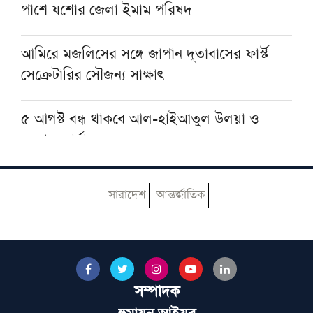
পাশে যশোর জেলা ইমাম পরিষদ
সংরক্ষণের আহ্বান
আমিরে মজলিসের সঙ্গে জাপান দূতাবাসের ফার্স্ট
সেক্রেটারির সৌজন্য সাক্ষাৎ
৫ আগস্ট বন্ধ থাকবে আল-হাইআতুল উলয়া ও
বেফাক কার্যালয়
হেজবুত তাওহীদ কেন ভ্রান্ত, কী তাদের আকিদা
সারাদেশ
আন্তর্জাতিক
নোয়াখালীতে ইসলামি মহাসমাবেশ কাল, অতিথির
তালিকায় রয়েছেন যাঁরা
সম্পাদক
আজ ঢাকায় আসছেন দেওবন্দের মুহতামিম, জেনে