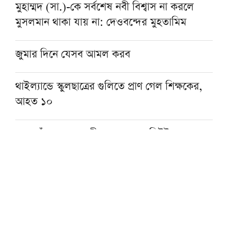
মুহাম্মদ (সা.)-কে সর্বশেষ নবী বিশ্বাস না করলে
মুসলমান থাকা যায় না: দেওবন্দের মুহতামিম
জুমার দিনে যেসব আমল করব
থাইল্যান্ডে স্কুলছাত্রের গুলিতে প্রাণ গেল শিক্ষকের,
আহত ১০
গফরগাঁওয়ে ঢাকাগামী জামালপুর কমিউটারের ৫
বগি লাইনচ্যুত, ট্রেন চলাচল বন্ধ
‘কুরআন-সুন্নাহ রক্ষায় কওমি মাদরাসা শিক্ষার
বিকল্প নেই’