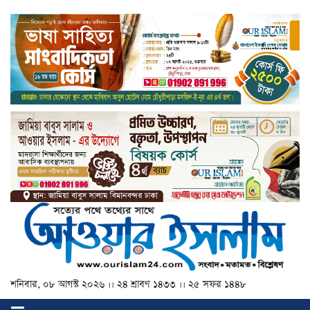
শনিবার, ০৮ আগস্ট ২০২৬ ।। ২৪ শ্রাবণ ১৪৩৩ ।। ২৫ সফর ১৪৪৮