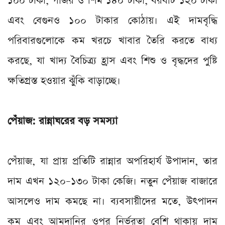
১০০ টাকা, গাজর ও শিম ১৪০ টাকা, বরবটি ১২০ টাকা
এবং বেগুনও ১০০ টাকার কোঠায়। এই দামবৃদ্ধি
পরিবারগুলোকে কম খরচে খাবার তৈরি করতে বাধ্য
করছে, যা খাদ্য বৈচিত্র্য হ্রাস এবং শিশু ও বৃদ্ধদের পুষ্টি
ক্ষতিগ্রস্ত হওয়ার ঝুঁকি বাড়াচ্ছে।
পেঁয়াজ: রান্নাঘরের বড় সমস্যা
পেঁয়াজ, যা প্রায় প্রতিটি রান্নার অপরিহার্য উপাদান, তার
দাম এখন ১২০–১৩০ টাকা কেজি। নতুন পেঁয়াজ বাজারে
আসলেও দাম কমছে না। ব্যবসায়ীদের মতে, উৎপাদন
কম এবং আমদানির ওপর নির্ভরতা বেশি থাকায় দাম