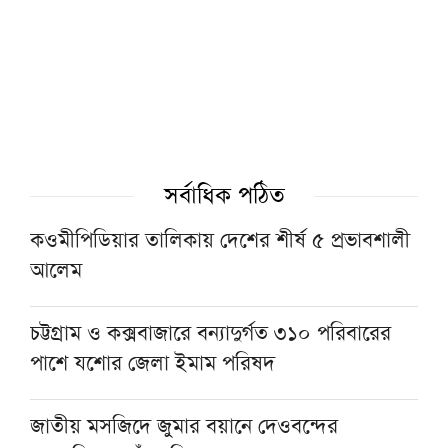
সেবার মানসিকতা না থাকলে চিকিৎসার মান উন্নয়ন
সম্ভব নয়: প্রধানমন্ত্রী
জুলাই গণঅভ্যুত্থানের ইতিহাসে বিভিন্ন বিশ্ববিদ্যালয়-
মাদরাসার ভূমিকা যথেষ্ট গুরুত্ব পায়নি: নাহিদ
সর্বাধিক পঠিত
ইসলাম
কওমীপিডিয়ার তালিকায় দেশের শীর্ষ ৫ প্রভাবশালী
আলেম
সরকারের কাজে কোনো গাফিলতি হলে কঠোর
ব্যবস্থা নিচ্ছেন প্রধানমন্ত্রী : রিজভী
চট্টগ্রাম ও কক্সবাজারে বন্যাদুর্গত ৩১০ পরিবারের
পাশে যশোর জেলা ইমাম পরিষদ
‘পাকিস্তান-সৌদি-তুরস্কের প্রতিরক্ষা চুক্তি মুসলিম
উম্মাহর ঐক্যের পথে গুরুত্বপূর্ণ অগ্রগতি’
জাতীয় মসজিদে জুমার বয়ানে দেওবন্দের