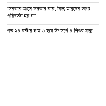
‘সরকার আসে সরকার যায়, কিন্তু মানুষের ভাগ্য
পরিবর্তন হয় না’
গত ২৪ ঘণ্টায় হাম ও হাম উপসর্গে ৪ শিশুর মৃত্যু
ফ্যাসিবাদবিরোধী জাতীয় ঐক্য বজায় রাখার আহ্বান
স্বরাষ্ট্রমন্ত্রীর
নারায়ণগঞ্জে গ্যাসের আগুনে দগ্ধ শিশুর মৃত্যু
নেত্রকোনার বড়বাজারে অগ্নিকাণ্ড, ক্ষতিগ্রস্ত ৮ স্থাপনা
যাত্রীবাহী বাসের ধাক্কায় অটোরিকশা চালকসহ নিহত
২