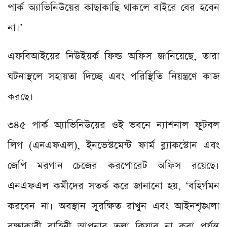
পার্ক অ্যাভিনিউয়ের কাছাকাছি থাকলে বাইরে বের হবেন
না।’
এফবিআইয়ের নিউইয়র্ক ফিল্ড অফিস জানিয়েছে, তারা
ঘটনাস্থলে সহায়তা দিচ্ছে এবং পরিস্থিতি নিয়ন্ত্রণে কাজ
করছে।
৩৪৫ পার্ক অ্যাভিনিউয়ের ওই ভবনে ন্যাশনাল ফুটবল
লিগ (এনএফএল), ইনভেস্টমেন্ট ফার্ম ব্ল্যাকস্টোন এবং
জেপি মরগান চেজের করপোরেট অফিস রয়েছে।
এনএফএল কর্মীদের সতর্ক করে জানানো হয়, ‘বহির্গমন
করবেন না। অবস্থান সুরক্ষিত রাখুন এবং আইনশৃঙ্খলা
রক্ষাকারী বাহিনী আপনার তলা ক্লিয়ার না করা পর্যন্ত