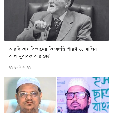
আরবি ভাষাবিজ্ঞানের কিংবদন্তি শায়খ ড. মাজিন
আল-মুবারক আর নেই
২৬ জুলাই ২০২৬