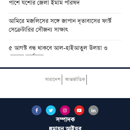
পাশে যশোর জেলা ইমাম পরিষদ
আওয়ামী নৃশংসতার বৈশ্বিক প্রচারণা জোড়দারের
আহ্বান ইসলামী আন্দোলনের
আমিরে মজলিসের সঙ্গে জাপান দূতাবাসের ফার্স্ট
সেক্রেটারির সৌজন্য সাক্ষাৎ
৫ আগস্ট বন্ধ থাকবে আল-হাইআতুল উলয়া ও
বেফাক কার্যালয়
হেজবুত তাওহীদ কেন ভ্রান্ত, কী তাদের আকিদা
সারাদেশ
আন্তর্জাতিক
আজ ঢাকায় আসছেন দেওবন্দের মুহতামিম, জেনে
নিন সফরসূচি
সম্পাদক
পায়ে হেঁটে হজের উদ্দেশে রওয়ানা করলেন নাটোরের
দুলাল হোসেন
হুমায়ুন আইয়ুব