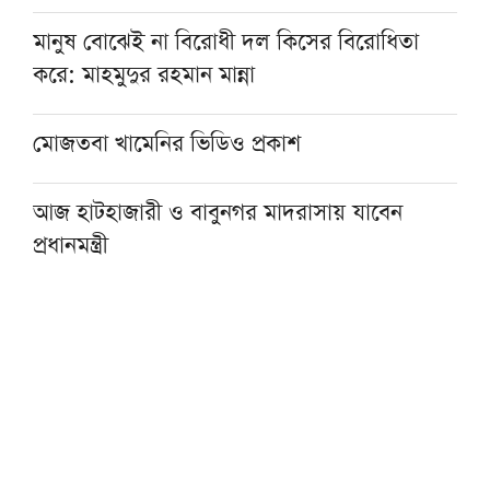
মানুষ বোঝেই না বিরোধী দল কিসের বিরোধিতা
করে: মাহমুদুর রহমান মান্না
মোজতবা খামেনির ভিডিও প্রকাশ
আজ হাটহাজারী ও বাবুনগর মাদরাসায় যাবেন
প্রধানমন্ত্রী
প্রাক্তন নেতৃবৃন্দের মূলধারায় একীভূত হওয়াকে
স্বাগত জানিয়েছে জমিয়ত
বাংলাদেশ খেলাফত শ্রমিক মজলিসের পূর্ণাঙ্গ
কেন্দ্রীয় নির্বাহী পরিষদ গঠন