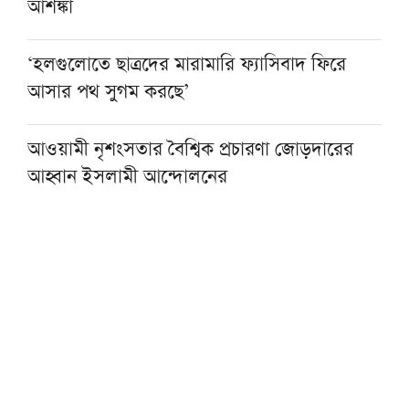
আশঙ্কা
‘হলগুলোতে ছাত্রদের মারামারি ফ্যাসিবাদ ফিরে
আসার পথ সুগম করছে’
আওয়ামী নৃশংসতার বৈশ্বিক প্রচারণা জোড়দারের
আহ্বান ইসলামী আন্দোলনের
একজন শিক্ষকই বদলে দিতে পারেন একটি প্রজন্ম :
এমপি এনামুল
কওমি শিক্ষার্থীরা দেশের অনেক বড় সম্পদ: ড.
আহমদ আবদুল কাদের
হাসিনার আমলে একটি অমানবিক রাষ্ট্র প্রতিষ্ঠিত