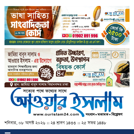
শনিবার, ০৮ আগস্ট ২০২৬ ।। ২৪ শ্রাবণ ১৪৩৩ ।। ২৫ সফর ১৪৪৮