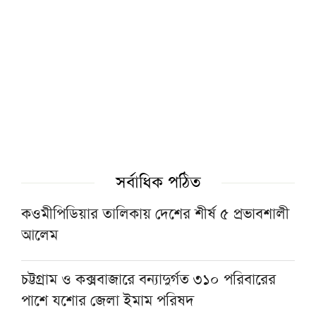
হয়েছিল: চিফ প্রসিকিউটর
বোয়ালমারীতে ট্রেনের ধাক্কায় মানসিক ভারসাম্যহীন
বৃদ্ধার মৃত্যু
রাত ১টার মধ্যে দেশের ৬ অঞ্চলে বজ্রবৃষ্টির শঙ্কা
জুলাইয়ে সড়ক দুর্ঘটনায় সিলেট বিভাগে ৩১ জনের
সর্বাধিক পঠিত
মৃত্যু
কওমীপিডিয়ার তালিকায় দেশের শীর্ষ ৫ প্রভাবশালী
আলেম
কিছুদিনের মধ্যেই তিস্তা পাইলট প্রকল্পের কাজ শুরু
হবে: পানিসম্পদ প্রতিমন্ত্রী
চট্টগ্রাম ও কক্সবাজারে বন্যাদুর্গত ৩১০ পরিবারের
পাশে যশোর জেলা ইমাম পরিষদ
হরমুজ প্রণালিতে আবুধাবির জাহাজে ক্ষেপণাস্ত্র