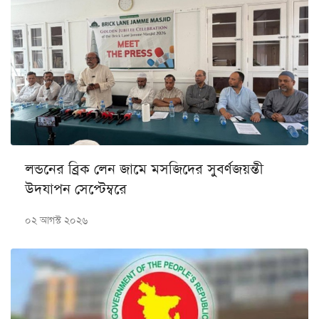
লন্ডনের ব্রিক লেন জামে মসজিদের সুবর্ণজয়ন্তী
উদযাপন সেপ্টেম্বরে
০২ আগস্ট ২০২৬