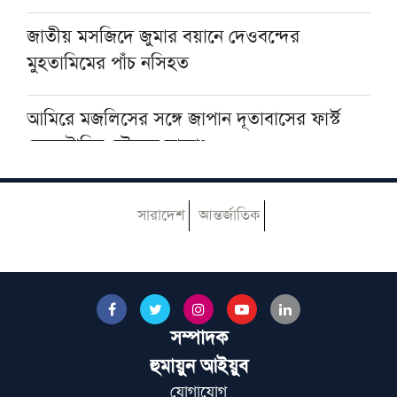
হামলা
জাতীয় মসজিদে জুমার বয়ানে দেওবন্দের
মুহতামিমের পাঁচ নসিহত
আমিরে মজলিসের সঙ্গে জাপান দূতাবাসের ফার্স্ট
সেক্রেটারির সৌজন্য সাক্ষাৎ
৫ আগস্ট বন্ধ থাকবে আল-হাইআতুল উলয়া ও
সারাদেশ
আন্তর্জাতিক
বেফাক কার্যালয়
হেজবুত তাওহীদ কেন ভ্রান্ত, কী তাদের আকিদা
সম্পাদক
আজ ঢাকায় আসছেন দেওবন্দের মুহতামিম, জেনে
নিন সফরসূচি
হুমায়ুন আইয়ুব
যোগাযোগ