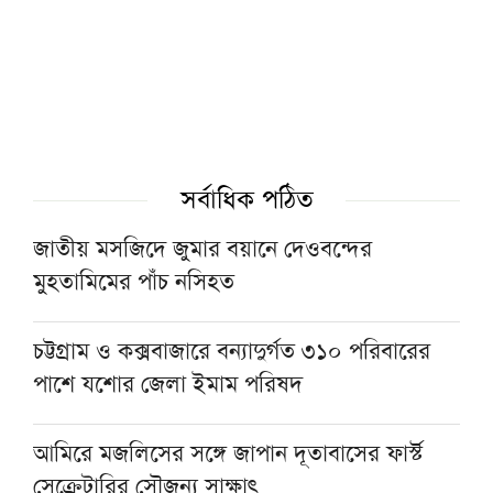
প্রত্নতত্ত্বকে ‘হাতিয়ার’ করে ফিলিস্তিনি ভূমি দখলের
অভিযোগ ইসরাইলের বিরুদ্ধে
ট্রাক-লরি-সিএনজির ত্রিমুখী সংঘর্ষে ২ জন নিহত
লন্ডনে খেলাফত মজলিসের গণসমাবেশ অনুষ্ঠিত
সর্বাধিক পঠিত
জাতীয় মসজিদে জুমার বয়ানে দেওবন্দের
হেফাজত আমিরের সঙ্গে সাক্ষাতে বাবুনগর
মুহতামিমের পাঁচ নসিহত
মাদরাসায় প্রধানমন্ত্রী
চট্টগ্রাম ও কক্সবাজারে বন্যাদুর্গত ৩১০ পরিবারের
চট্টগ্রামের জামেয়া দারুল মাআরিফের দুই ছাত্র
পাশে যশোর জেলা ইমাম পরিষদ
নিখোঁজ, সন্ধানে সহায়তার আবেদন
আমিরে মজলিসের সঙ্গে জাপান দূতাবাসের ফার্স্ট
সেক্রেটারির সৌজন্য সাক্ষাৎ