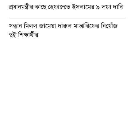
প্রধানমন্ত্রীর কাছে হেফাজতে ইসলামের ৯ দফা দাবি
সন্ধান মিলল জামেয়া দারুল মাআরিফের নিখোঁজ
দুই শিক্ষার্থীর
হেফাজত আমিরের সঙ্গে প্রধানমন্ত্রীর সাক্ষাৎ,
মতবিনিময়
টাকায় বিদেশ ভ্রমণের প্যাকেজ বিক্রির সুযোগ পেল
ট্যুর অপারেটররা
‘তথ্যনির্ভর নাগরিক সাংবাদিকতায় গুরুত্বপূর্ণ ভূমিকা
রাখতে পারেন মাদরাসা শিক্ষার্থীরা’