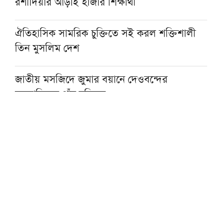
রশীদিয়ার আড়াই হাজার শিক্ষার্থী
ঐতিহাসিক সামরিক চুক্তিতে সই করল শক্তিশালী
তিন মুসলিম দেশ
জাতীয় মসজিদে জুমার বয়ানে দেওবন্দের
মুহতামিমের পাঁচ নসিহত
প্রকৃত সুখের একমাত্র পথ ঈমান ও সৎকর্ম: মসজিদে
নববীর খতিব
আল্লামা আহমদ শফীর কবর জিয়ারত করবেন
প্রধানমন্ত্রী
জুনায়েদ জামশেদের সঙ্গে প্রথম সাক্ষাতের