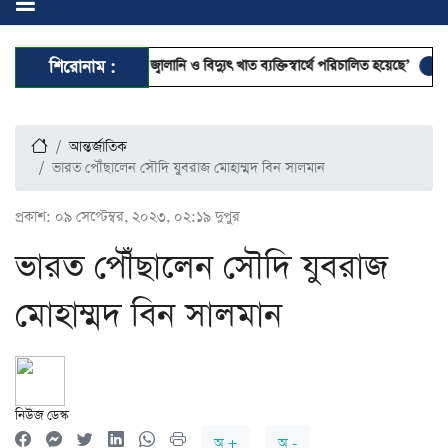
াচারী আমলে দেশের জ্বালানি ও বিদ্যুৎ খাত ব্যক্তিস্বার্থে পরিচালিত হয়েছে’
শিরোনাম :
অলি আহমদ
আন্তর্জাতিক
ভারত পৌঁছালেন সৌদি যুবরাজ মোহাম্মদ বিন সালমান
প্রকাশ:
০৯ সেপ্টেম্বর, ২০২৩, ০২:১৯ দুপুর
ভারত পৌঁছালেন সৌদি যুবরাজ
মোহাম্মদ বিন সালমান
নিউজ ডেস্ক
অ +
অ -