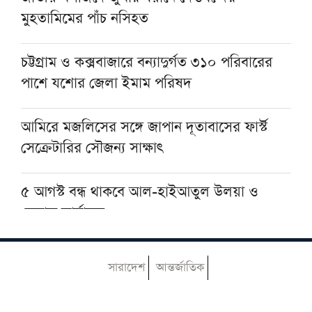
মুহতামিমের পাঁচ নসিহত
মাদরাসায় প্রধানমন্ত্রী
চট্টগ্রাম ও কক্সবাজারে বন্যাদুর্গত ৩১০ পরিবারের
চট্টগ্রামের জামেয়া দারুল মাআরিফের দুই ছাত্র
পাশে যশোর জেলা ইমাম পরিষদ
নিখোঁজ, সন্ধানে সহায়তার আবেদন
আমিরে মজলিসের সঙ্গে জাপান দূতাবাসের ফার্স্ট
সেক্রেটারির সৌজন্য সাক্ষাৎ
৫ আগস্ট বন্ধ থাকবে আল-হাইআতুল উলয়া ও
বেফাক কার্যালয়
হেজবুত তাওহীদ কেন ভ্রান্ত, কী তাদের আকিদা
সারাদেশ
আন্তর্জাতিক
আজ ঢাকায় আসছেন দেওবন্দের মুহতামিম, জেনে