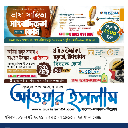
শনিবার, ০৮ আগস্ট ২০২৬ ।। ২৪ শ্রাবণ ১৪৩৩ ।। ২৫ সফর ১৪৪৮