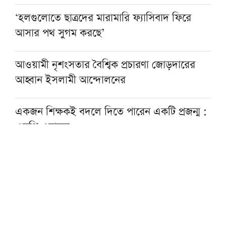
‘হলগুলোতে ছাত্রদের মারামারি ফ্যাসিবাদ ফিরে
আসার পথ সুগম করছে’
আওয়ামী নৃশংসতার বৈশ্বিক প্রচারণা জোড়দারের
আহ্বান ইসলামী আন্দোলনের
একজন শিক্ষকই বদলে দিতে পারেন একটি প্রজন্ম :
এমপি এনামুল
কওমি শিক্ষার্থীরা দেশের অনেক বড় সম্পদ: ড.
আহমদ আবদুল কাদের
হাসিনার আমলে একটি অমানবিক রাষ্ট্র প্রতিষ্ঠিত
হয়েছিল: চিফ প্রসিকিউটর