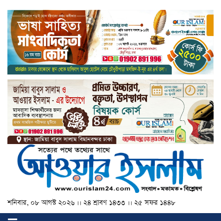
শনিবার, ০৮ আগস্ট ২০২৬ ।। ২৪ শ্রাবণ ১৪৩৩ ।। ২৫ সফর ১৪৪৮