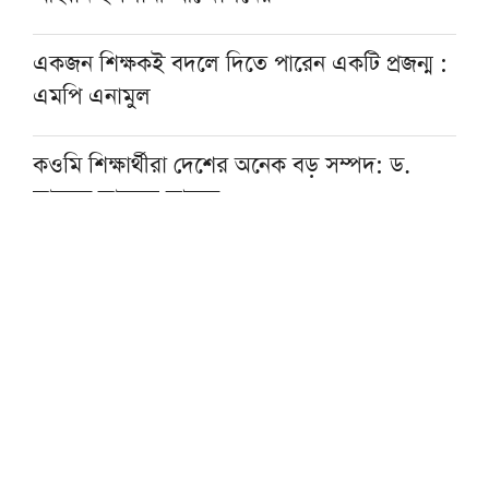
একজন শিক্ষকই বদলে দিতে পারেন একটি প্রজন্ম :
এমপি এনামুল
কওমি শিক্ষার্থীরা দেশের অনেক বড় সম্পদ: ড.
আহমদ আবদুল কাদের
হাসিনার আমলে একটি অমানবিক রাষ্ট্র প্রতিষ্ঠিত
হয়েছিল: চিফ প্রসিকিউটর
বোয়ালমারীতে ট্রেনের ধাক্কায় মানসিক ভারসাম্যহীন
বৃদ্ধার মৃত্যু
রাত ১টার মধ্যে দেশের ৬ অঞ্চলে বজ্রবৃষ্টির শঙ্কা