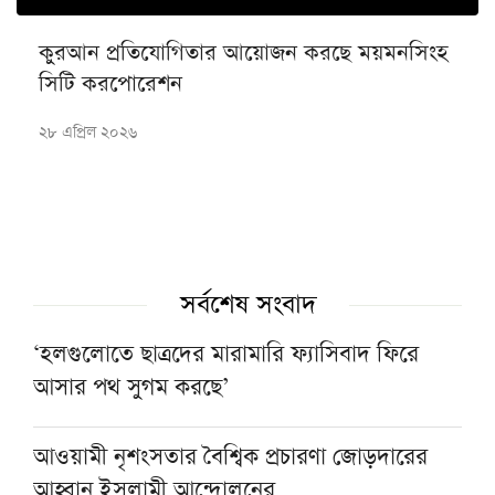
কুরআন প্রতিযোগিতার আয়োজন করছে ময়মনসিংহ
সিটি করপোরেশন
২৮ এপ্রিল ২০২৬
সর্বশেষ সংবাদ
‘হলগুলোতে ছাত্রদের মারামারি ফ্যাসিবাদ ফিরে
আসার পথ সুগম করছে’
আওয়ামী নৃশংসতার বৈশ্বিক প্রচারণা জোড়দারের
আহ্বান ইসলামী আন্দোলনের