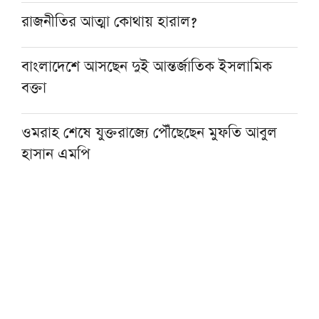
রাজনীতির আত্মা কোথায় হারাল?
বাংলাদেশে আসছেন দুই আন্তর্জাতিক ইসলামিক
বক্তা
ওমরাহ শেষে যুক্তরাজ্যে পৌঁছেছেন মুফতি আবুল
হাসান এমপি
হজ নিয়ে বিনামূল্যে আল ওয়াসির জুম মিট-আপ ১৫
আগস্ট
ফাস্ট ফুডের নেতিবাচক প্রভাব দাম্পত্য জীবনেও
পড়তে পারে: মাওলানা তারিক জামিল