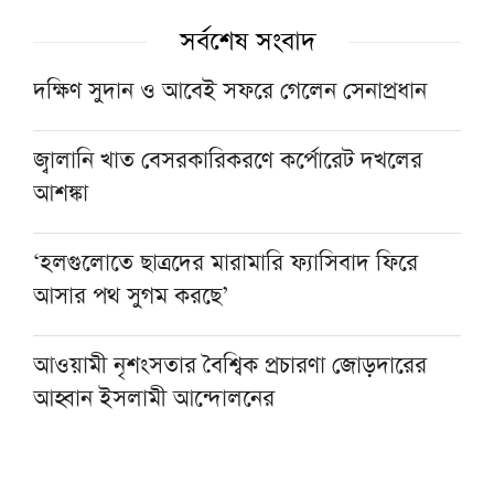
সর্বশেষ সংবাদ
দক্ষিণ সুদান ও আবেই সফরে গেলেন সেনাপ্রধান
জ্বালানি খাত বেসরকারিকরণে কর্পোরেট দখলের
আশঙ্কা
‘হলগুলোতে ছাত্রদের মারামারি ফ্যাসিবাদ ফিরে
আসার পথ সুগম করছে’
আওয়ামী নৃশংসতার বৈশ্বিক প্রচারণা জোড়দারের
আহ্বান ইসলামী আন্দোলনের
একজন শিক্ষকই বদলে দিতে পারেন একটি প্রজন্ম :