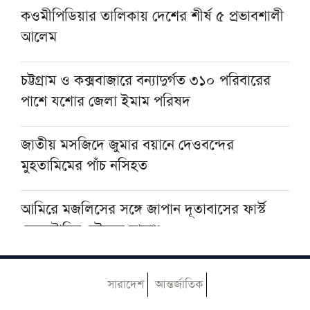
কওমীপিডিয়ার তালিকায় দেশের শীর্ষ ৫ প্রভাবশালী
আলেম
কিছুদিনের মধ্যেই তিস্তা পাইলট প্রকল্পের কাজ শুরু
হবে: পানিসম্পদ প্রতিমন্ত্রী
চট্টগ্রাম ও কক্সবাজারে বন্যাদুর্গত ৩১০ পরিবারের
পাশে যশোর জেলা ইমাম পরিষদ
হরমুজ প্রণালিতে আবুধাবির জাহাজে ক্ষেপণাস্ত্র
হামলা
জাতীয় মসজিদে জুমার বয়ানে দেওবন্দের
মুহতামিমের পাঁচ নসিহত
আমিরে মজলিসের সঙ্গে জাপান দূতাবাসের ফার্স্ট
সেক্রেটারির সৌজন্য সাক্ষাৎ
৫ আগস্ট বন্ধ থাকবে আল-হাইআতুল উলয়া ও
সারাদেশ
আন্তর্জাতিক
বেফাক কার্যালয়