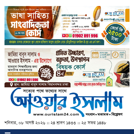
শনিবার, ০৮ আগস্ট ২০২৬ ।। ২৪ শ্রাবণ ১৪৩৩ ।। ২৫ সফর ১৪৪৮