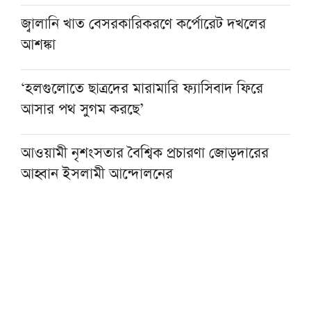
জ্বালানি খাত বেসরকারিকরণে কর্পোরেট দখলের
আশঙ্কা
‘হলগুলোতে ছাত্রদের মারামারি ফ্যাসিবাদ ফিরে
আসার পথ সুগম করছে’
আওয়ামী নৃশংসতার বৈশ্বিক প্রচারণা জোড়দারের
আহ্বান ইসলামী আন্দোলনের
একজন শিক্ষকই বদলে দিতে পারেন একটি প্রজন্ম :
এমপি এনামুল
কওমি শিক্ষার্থীরা দেশের অনেক বড় সম্পদ: ড.
আহমদ আবদুল কাদের