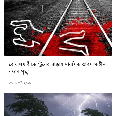
বোয়ালমারীতে ট্রেনের ধাক্কায় মানসিক ভারসাম্যহীন
বৃদ্ধার মৃত্যু
০৮ আগস্ট ২০২৬