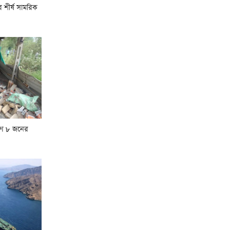
বজ্রবৃষ্টির শঙ্কা
র শীর্ষ সামরিক
জুলাইয়ে সড়ক দুর্ঘটনায় সিলেট
বিভাগে ৩১ জনের মৃত্যু
কিছুদিনের মধ্যেই তিস্তা পাইলট
প্রকল্পের কাজ শুরু হবে:
পানিসম্পদ প্রতিমন্ত্রী
ণে ৮ জনের
হরমুজ প্রণালিতে আবুধাবির
জাহাজে ক্ষেপণাস্ত্র হামলা