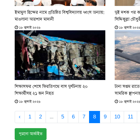
ইমামুল হিন্দের নামে প্রতিষ্ঠিত বিশ্ববিদ্যালয় ধ্বংস অন্যায়:
দুই দশক পর ক
মাওলানা আরশাদ মাদানী
সিদ্দিকুল্লা চৌধু
১৮ জুলাই ২০২৬
১৮ জুলাই ২০২
শিক্ষাসফর শেষে ফিরতিপথে বাস দুর্ঘটনায় ২০
টানা সপ্তম রাত
শিক্ষার্থীসহ ২১ জন নিহত
সামরিক স্থাপনা
১৮ জুলাই ২০২৬
১৮ জুলাই ২০২
‹
1
2
...
5
6
7
8
9
10
11
পুরনো আর্কাইভ