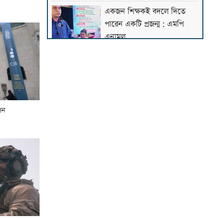
একজন শিক্ষকই বদলে দিতে
পারেন একটি প্রজন্ম : এমপি
এনামুল
কওমি শিক্ষার্থীরা দেশের অনেক
বড় সম্পদ: ড. আহমদ আবদুল
কাদের
াপন
হাসিনার আমলে একটি অমানবিক
রাষ্ট্র প্রতিষ্ঠিত হয়েছিল: চিফ
প্রসিকিউটর
বোয়ালমারীতে ট্রেনের ধাক্কায়
মানসিক ভারসাম্যহীন বৃদ্ধার মৃত্যু
রাত ১টার মধ্যে দেশের ৬ অঞ্চলে