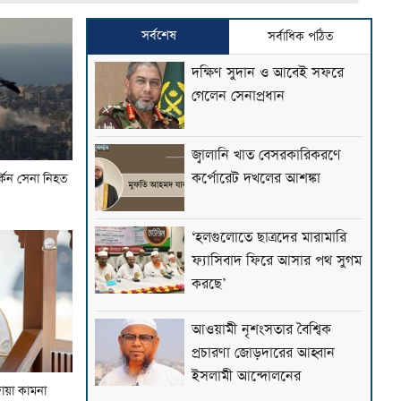
সর্বশেষ
সর্বাধিক পঠিত
দক্ষিণ সুদান ও আবেই সফরে
গেলেন সেনাপ্রধান
জ্বালানি খাত বেসরকারিকরণে
কর্পোরেট দখলের আশঙ্কা
্কিন সেনা নিহত
‘হলগুলোতে ছাত্রদের মারামারি
ফ্যাসিবাদ ফিরে আসার পথ সুগম
করছে’
আওয়ামী নৃশংসতার বৈশ্বিক
প্রচারণা জোড়দারের আহ্বান
ইসলামী আন্দোলনের
োয়া কামনা