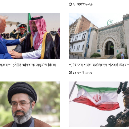
৬
২০ জুলাই ২০২৬
দ্ধকরণে সৌদি আরবকে অনুমতি দিচ্ছে
প্যারিসের গ্র্যান্ড মসজিদের শতবর্ষ উদয
১৯ জুলাই ২০২৬