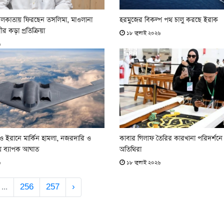
লকাতায় ফিরছেন তসলিমা, মাওলানা
হরমুজের বিকল্প পথ চালু করছে ইরাক
রীর কড়া প্রতিক্রিয়া
১৮ জুলাই ২০২৬
৬
েও ইরানে মার্কিন হামলা, নজরদারি ও
কাবার গিলাফ তৈরির কারখানা পরিদর্শনে
য় ব্যাপক আঘাত
অতিথিরা
৬
১৮ জুলাই ২০২৬
...
256
257
›