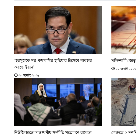
‘হরমুজকে দর-কষাকষির হাতিয়ার হিসেবে ব্যবহার
শক্তিশালী জোড়া
করছে ইরান’
২০ জুলাই ২০২
২০ জুলাই ২০২৬
নিউজিল্যান্ডে আন্তঃধর্মীয় সম্প্রীতি সম্মেলনে রাবেতা
পেরুতে ৫ দশমিক