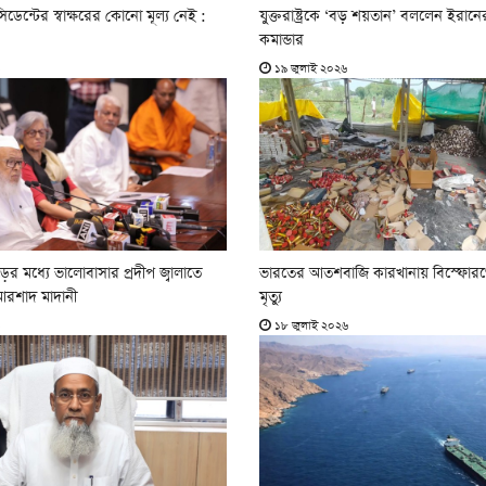
িডেন্টের স্বাক্ষরের কোনো মূল্য নেই :
যুক্তরাষ্ট্রকে ‘বড় শয়তান’ বললেন ইরানে
কমান্ডার
১৯ জুলাই ২০২৬
ের মধ্যে ভালোবাসার প্রদীপ জ্বালাতে
ভারতের আতশবাজি কারখানায় বিস্ফোর
আরশাদ মাদানী
মৃত্যু
১৮ জুলাই ২০২৬