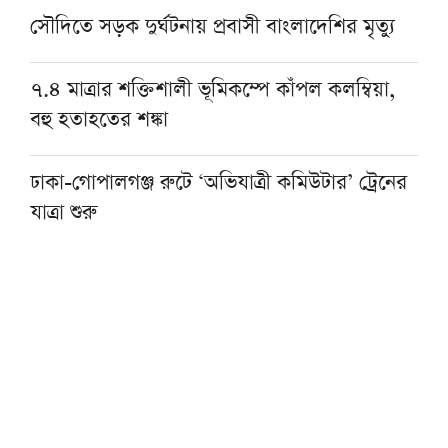
সৌদিতে সড়ক দুর্ঘটনায় প্রবাসী বাংলাদেশির মৃত্যু
৭.৪ মাত্রার শক্তিশালী ভূমিকম্পে কাঁপল কলম্বিয়া,
বহু হতাহতের শঙ্কা
ঢাকা-গোপালগঞ্জ রুটে ‘অভিযাত্রী কমিউটার’ ট্রেনের
যাত্রা শুরু
মকতব শিক্ষার মানোন্নয়নে দ্বীনিয়াতের ‘বিশেষ
শিক্ষক ওয়ার্কশপ’ আগামী বৃহস্পতিবার
জুলাই জাদুঘরে ভাস্কর্যের বিকল্পে হেফাজতের দুই
প্রস্তাব