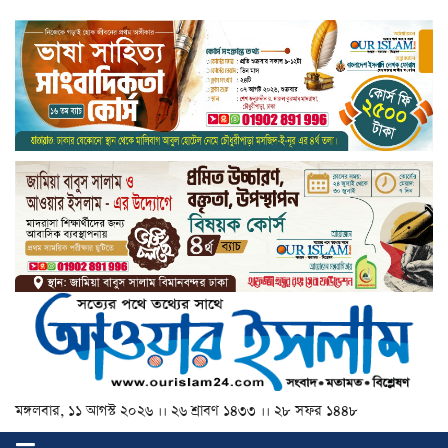
মঙ্গলবার, ১১ আগস্ট ২০২৬ ।। ২৬ শ্রাবণ ১৪৩৩ ।। ২৮ সফর ১৪৪৮