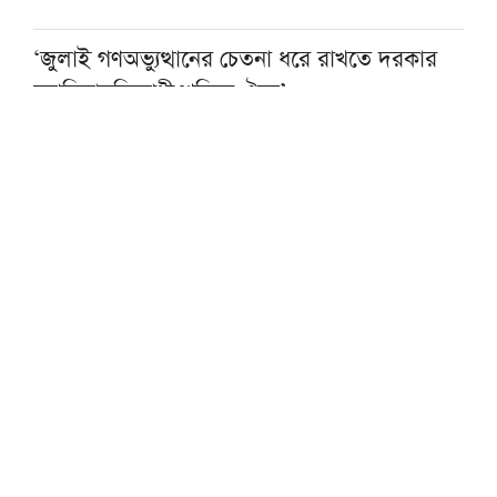
‘জুলাই গণঅভ্যুত্থানের চেতনা ধরে রাখতে দরকার
ফ্যাসিবাদবিরোধী শক্তির ঐক্য’
বাদশাহ সালমানের দাওয়াতে ওমরাহ পালনে ২৩
দেশের ২৫০ অতিথি সৌদিতে
৫৬ বছরের ইমামকে ওমরাহয় পাঠালেন গ্রামবাসী
আজ বায়তুল মোকাররমে জুমার আগে বয়ান করবেন
দেওবন্দের মুহতামিম
মুফতি ওমর ফারুক সন্দ্বীপীকে দেখতে হাসপাতালে
গেলেন পীর সাহেব চরমোনাই