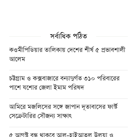
যশোরের মহাসম্মেলনে আকাবিরে দেওবন্দের আদর্শ
সংরক্ষণের আহ্বান
সর্বাধিক পঠিত
‘ইমাম-খতিব ও আলেম-ওলামারাই ন্যায়ভিত্তিক
সমাজ গঠনের মূল শক্তি’
কওমীপিডিয়ার তালিকায় দেশের শীর্ষ ৫ প্রভাবশালী
আলেম
গণভোটের রায় বাস্তবায়ন না হওয়া পর্যন্ত রাজপথে
থাকব: আমিরে মজলিস
চট্টগ্রাম ও কক্সবাজারে বন্যাদুর্গত ৩১০ পরিবারের
পাশে যশোর জেলা ইমাম পরিষদ
সফলভাবে সম্পন্ন হলো ৭ দিনব্যাপী ‘তাহকীকুন
নুসূস’ কোর্স ও সনদ বিতরণ
আমিরে মজলিসের সঙ্গে জাপান দূতাবাসের ফার্স্ট
সেক্রেটারির সৌজন্য সাক্ষাৎ
৫ আগস্ট বন্ধ থাকবে আল-হাইআতুল উলয়া ও