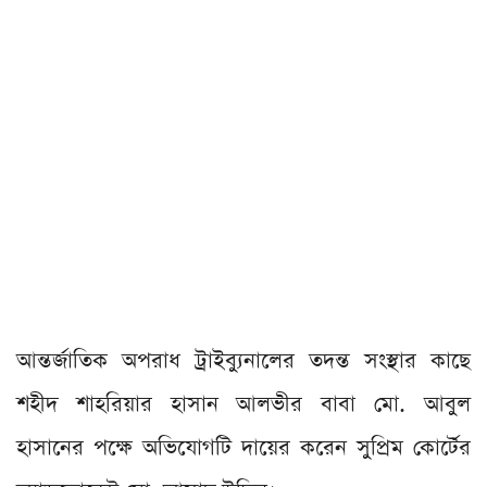
আন্তর্জাতিক অপরাধ ট্রাইব্যুনালের তদন্ত সংস্থার কাছে
শহীদ শাহরিয়ার হাসান আলভীর বাবা মো. আবুল
হাসানের পক্ষে অভিযোগটি দায়ের করেন সুপ্রিম কোর্টের