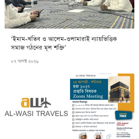
‘ইমাম-খতিব ও আলেম-ওলামারাই ন্যায়ভিত্তিক
সমাজ গঠনের মূল শক্তি’
০৭ আগস্ট ২০২৬