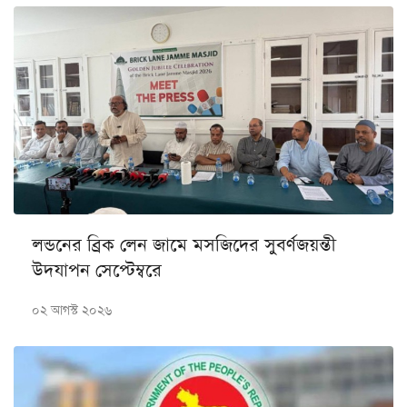
লন্ডনের ব্রিক লেন জামে মসজিদের সুবর্ণজয়ন্তী
উদযাপন সেপ্টেম্বরে
০২ আগস্ট ২০২৬