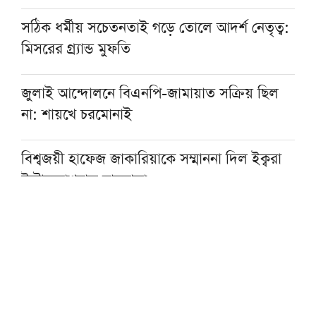
সঠিক ধর্মীয় সচেতনতাই গড়ে তোলে আদর্শ নেতৃত্ব:
মিসরের গ্র্যান্ড মুফতি
জুলাই আন্দোলনে বিএনপি-জামায়াত সক্রিয় ছিল
না: শায়খে চরমোনাই
বিশ্বজয়ী হাফেজ জাকারিয়াকে সম্মাননা দিল ইক্বরা
ইন্টারন্যাশনাল মাদরাসা
লন্ডনে জুলাই গণ-অভ্যুত্থান দিবসের অনুষ্ঠানে
জমিয়ত নেতারা
জেরুজালেমে ইসরাইলি আগ্রাসনের বিরুদ্ধে
এককাতারে আরব-মুসলিম দেশগুলো