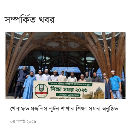
সম্পর্কিত খবর
খেলাফত মজলিস লুটন শাখার শিক্ষা সফর অনুষ্ঠিত
০৪ আগস্ট ২০২৬