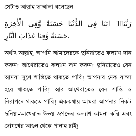
সেটাও আল্লাহ তাআলা বলেছেন–
رَبَّنَاۤ اٰتِنَا فِی الدُّنْیَا حَسَنَةً وَّفِی الْاٰخِرَةِ
حَسَنَةً وَّقِنَا عَذَابَ النَّارِ.
অর্থাৎ আল্লাহ, আপনি আমাদেরকে দুনিয়াতেও কল্যাণ দান
করুন! আখেরাতেও কল্যান দান করুন! দুনিয়াতেও যেন
আমরা সুখে-শান্তিতে থাকতে পারি! আপনার নেক বান্দা
হয়ে থাকতে পারি! আর আখেরাতেও যেন শান্তি ও
নিরাপদে থাকতে পারি! এককথায় আমরা আপনার নিকট
দুনিয়া-আখেরাত উভয় জগতের কল্যাণ কামনা করি এবং
দোযখের আগুন থেকে পানাহ চাই!