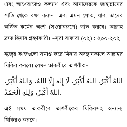
এবং আখেরাতেও কল্যাণ এবং আমাদেরকে জাহান্নামের
শাস্তি থেকে রক্ষা করুন। এরা এমন লোক, যারা তাদের
অর্জিত কর্মের অংশ (সওয়াবরূপে) লাভ করবে। আল্লাহ
দ্রুত হিসাব গ্রহণকারী। –সূরা বাকারা (০২) : ২০০-২০২
হজ্বের কাজগুলো সমাপ্ত করে মিনায় অবস্থানকালে আল্লাহর
যিকির করবে। যেমন তাকবীরে তাশরীক–
اللهُ أَكْبَرُ، اللهُ أَكْبَرُ، لَا إِلهَ إِلّا اللهُ، وَاللهُ أَكْبَرُ،
اللهُ أَكْبَرُ، وَلِلهِ الْحَمْدُ.
এই সময় তাকবীরে তাশরীকের যিকিরসহ অন্যান্য
যিকিরও করবে।