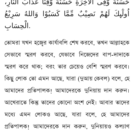
حَسَنَةً وَّفِی الْاٰخِرَةِ حَسَنَةً وَّقِنَا عَذَابَ النَّارِ،
اُولٰٓىِٕكَ لَهُمْ نَصِیْبٌ مِّمَّا كَسَبُوْا وَاللهُ سَرِیْعُ
الْحِسَابِ.
তোমরা যখন হজ্বের কার্যাবলি শেষ করবে, তখন আল্লাহকে
সেভাবে স্মরণ করবে, যেভাবে নিজেদের বাপ-দাদাকে
স্মরণ করে থাক; বরং তার চেয়েও বেশি স্মরণ করবে।
কিছু লোক তো এমন আছে, যারা (দুআয় কেবল) বলে, হে
আমাদের প্রতিপালক! আমাদেরকে দুনিয়ায় দান করুন।
আখেরাতে কিন্তু তাদের কোনো অংশ নেই। আবার তাদের
মধ্যে এমন লোকও আছে, যারা বলে, হে আমাদের
প্রতিপালক! আমাদেরকে দান করুন, দুনিয়ায়ও কল্যাণ