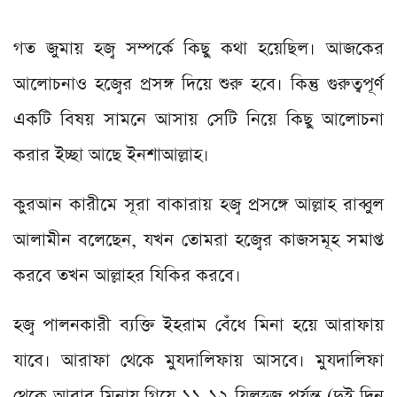
গত জুমায় হজ্ব সম্পর্কে কিছু কথা হয়েছিল। আজকের
আলোচনাও হজ্বের প্রসঙ্গ দিয়ে শুরু হবে। কিন্তু গুরুত্বপূর্ণ
একটি বিষয় সামনে আসায় সেটি নিয়ে কিছু আলোচনা
করার ইচ্ছা আছে ইনশাআল্লাহ।
কুরআন কারীমে সূরা বাকারায় হজ্ব প্রসঙ্গে আল্লাহ রাব্বুল
আলামীন বলেছেন, যখন তোমরা হজ্বের কাজসমূহ সমাপ্ত
করবে তখন আল্লাহর যিকির করবে।
হজ্ব পালনকারী ব্যক্তি ইহরাম বেঁধে মিনা হয়ে আরাফায়
যাবে। আরাফা থেকে মুযদালিফায় আসবে। মুযদালিফা
থেকে আবার মিনায় গিয়ে ১১-১২ যিলহজ্ব পর্যন্ত (দুই দিন