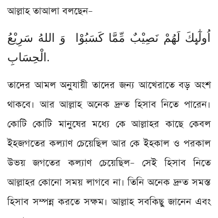
আল্লাহ তাআলা বলছেন–
اُولٰٓىِٕكَ لَهُمْ نَصِیْبٌ مِّمَّا كَسَبُوْا وَ اللهُ سَرِیْعُ
الْحِسَابِ.
তাদের আমল অনুযায়ী তাদের জন্য আখেরাতে বড় অংশ
থাকবে। আর আল্লাহ অনেক দ্রুত হিসাব নিতে পারেন।
কোটি কোটি মানুষের মধ্যে কে আল্লাহর কাছে কেবল
ইহজগতের কল্যাণ চেয়েছিল আর কে ইহকাল ও পরকাল
উভয় জগতের কল্যাণ চেয়েছিল– সেই হিসাব নিতে
আল্লাহর কোনো সময় লাগবে না। তিনি অনেক দ্রুত সমস্ত
হিসাব সম্পন্ন করতে সক্ষম। আল্লাহ সবকিছু জানেন এবং