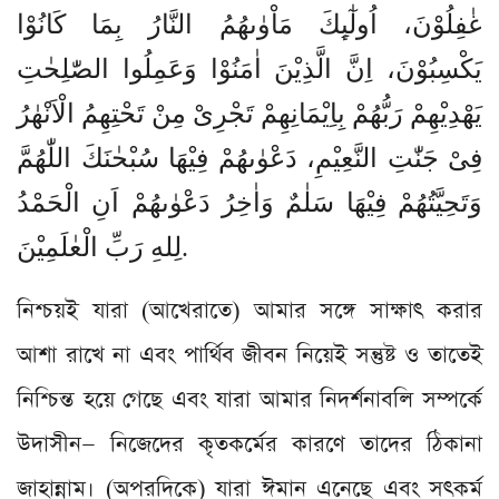
غٰفِلُوْنَ، اُولٰٓىِٕكَ مَاْوٰىهُمُ النَّارُ بِمَا كَانُوْا
یَكْسِبُوْنَ، اِنَّ الَّذِیْنَ اٰمَنُوْا وَعَمِلُوا الصّٰلِحٰتِ
یَهْدِیْهِمْ رَبُّهُمْ بِاِیْمَانِهِمْ تَجْرِیْ مِنْ تَحْتِهِمُ الْاَنْهٰرُ
فِیْ جَنّٰتِ النَّعِیْمِ، دَعْوٰىهُمْ فِیْهَا سُبْحٰنَكَ اللّٰهُمَّ
وَتَحِیَّتُهُمْ فِیْهَا سَلٰمٌ وَاٰخِرُ دَعْوٰىهُمْ اَنِ الْحَمْدُ
لِلهِ رَبِّ الْعٰلَمِیْنَ.
নিশ্চয়ই যারা (আখেরাতে) আমার সঙ্গে সাক্ষাৎ করার
আশা রাখে না এবং পার্থিব জীবন নিয়েই সন্তুষ্ট ও তাতেই
নিশ্চিন্ত হয়ে গেছে এবং যারা আমার নিদর্শনাবলি সম্পর্কে
উদাসীন— নিজেদের কৃতকর্মের কারণে তাদের ঠিকানা
জাহান্নাম। (অপরদিকে) যারা ঈমান এনেছে এবং সৎকর্ম