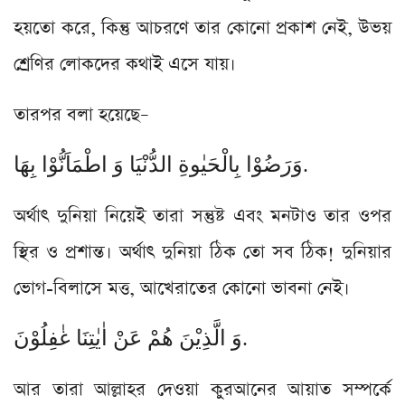
হয়তো করে, কিন্তু আচরণে তার কোনো প্রকাশ নেই, উভয়
শ্রেণির লোকদের কথাই এসে যায়।
তারপর বলা হয়েছে–
وَرَضُوْا بِالْحَیٰوةِ الدُّنْیَا وَ اطْمَاَنُّوْا بِهَا.
অর্থাৎ দুনিয়া নিয়েই তারা সন্তুষ্ট এবং মনটাও তার ওপর
স্থির ও প্রশান্ত। অর্থাৎ দুনিয়া ঠিক তো সব ঠিক! দুনিয়ার
ভোগ-বিলাসে মত্ত, আখেরাতের কোনো ভাবনা নেই।
وَ الَّذِیْنَ هُمْ عَنْ اٰیٰتِنَا غٰفِلُوْنَ.
আর তারা আল্লাহর দেওয়া কুরআনের আয়াত সম্পর্কে