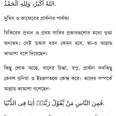
اللهُ أَكْبَرُ، وَلِلهِ الْحَمْدُ.
মুমিন ও কাফেরের প্রার্থনার পার্থক্য
যিকিরের প্রধান ও প্রথম সারির প্রকারগুলোর মধ্যে দুআ
অন্যতম। সেই দুআর ধরন কেমন হবে, তা-ও আল্লাহ
তাআলা বলে দিয়েছেন।
কিছু লোক আছে, যাদের চিন্তা, স্বপ্ন, প্রার্থনা সবকিছু
কেবল দুনিয়া ও ইহজগতকে কেন্দ্র করে। তাদের সম্পর্কে
আল্লাহ তাআলা বলেছেন–
فَمِنَ النَّاسِ مَنْ یَّقُوْلُ رَبَّنَاۤ اٰتِنَا فِی الدُّنْیَا.