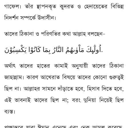
গাফেল। তাঁর স্থাপনকৃত কুদরত ও হেদায়েতের বিভিন্ন
নিদর্শন সম্পর্কে উদাসীন।
তাদের ঠিকানা ও পরিণতির কথা আল্লাহ বলছেন–
اُولٰٓىِٕكَ مَاْوٰىهُمُ النَّارُ بِمَا كَانُوْا یَكْسِبُوْنَ.
অর্থাৎ তাদের হাতের কামাই অনুযায়ী তাদের ঠিকানা
জাহান্নাম। কারণ আখেরাত বিষয়ে তাদের কোনো গুরুত্বই
ছিল না। আল্লাহর সামনে দাঁড়াতে হবে, হিসাব দিতে হবে,
এই ভাবনাই তাদের ছিল না; বরং দুনিয়া নিয়েই ছিল
ব্যস্ত।
পক্ষান্তরে যারা ঈমান এনেছে এবং নেক আমল করেছে,