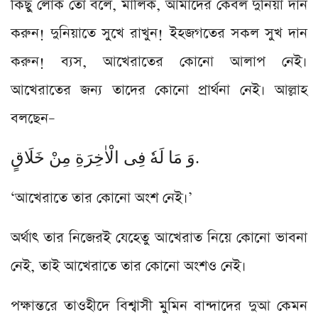
কিছু লোক তো বলে, মালিক, আমাদের কেবল দুনিয়া দান
করুন! দুনিয়াতে সুখে রাখুন! ইহজগতের সকল সুখ দান
করুন! ব্যস, আখেরাতের কোনো আলাপ নেই।
আখেরাতের জন্য তাদের কোনো প্রার্থনা নেই। আল্লাহ
বলছেন–
وَ مَا لَهٗ فِی الْاٰخِرَةِ مِنْ خَلَاقٍ.
‘আখেরাতে তার কোনো অংশ নেই।’
অর্থাৎ তার নিজেরই যেহেতু আখেরাত নিয়ে কোনো ভাবনা
নেই, তাই আখেরাতে তার কোনো অংশও নেই।
পক্ষান্তরে তাওহীদে বিশ্বাসী মুমিন বান্দাদের দুআ কেমন