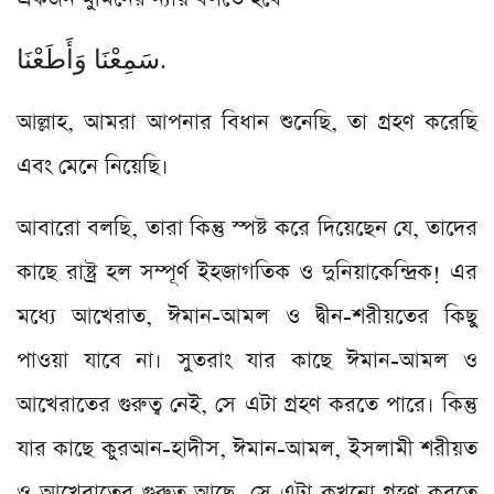
سَمِعْنَا وَأَطَعْنَا.
আল্লাহ, আমরা আপনার বিধান শুনেছি, তা গ্রহণ করেছি
এবং মেনে নিয়েছি।
আবারো বলছি, তারা কিন্তু স্পষ্ট করে দিয়েছেন যে, তাদের
কাছে রাষ্ট্র হল সম্পূর্ণ ইহজাগতিক ও দুনিয়াকেন্দ্রিক! এর
মধ্যে আখেরাত, ঈমান-আমল ও দ্বীন-শরীয়তের কিছু
পাওয়া যাবে না। সুতরাং যার কাছে ঈমান-আমল ও
আখেরাতের গুরুত্ব নেই, সে এটা গ্রহণ করতে পারে। কিন্তু
যার কাছে কুরআন-হাদীস, ঈমান-আমল, ইসলামী শরীয়ত
ও আখেরাতের গুরুত্ব আছে, সে এটা কখনো গ্রহণ করতে