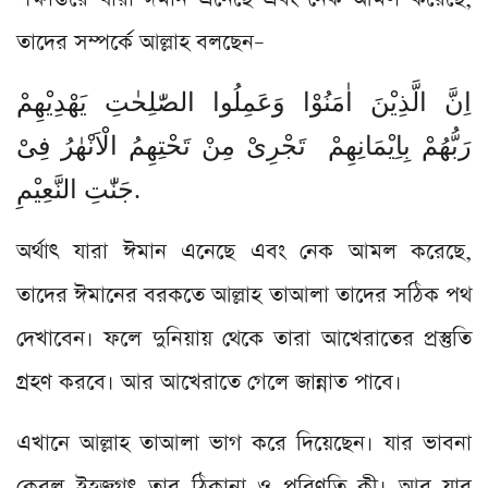
তাদের সম্পর্কে আল্লাহ বলছেন–
اِنَّ الَّذِیْنَ اٰمَنُوْا وَعَمِلُوا الصّٰلِحٰتِ یَهْدِیْهِمْ
رَبُّهُمْ بِاِیْمَانِهِمْ تَجْرِیْ مِنْ تَحْتِهِمُ الْاَنْهٰرُ فِیْ
جَنّٰتِ النَّعِیْمِ.
অর্থাৎ যারা ঈমান এনেছে এবং নেক আমল করেছে,
তাদের ঈমানের বরকতে আল্লাহ তাআলা তাদের সঠিক পথ
দেখাবেন। ফলে দুনিয়ায় থেকে তারা আখেরাতের প্রস্তুতি
গ্রহণ করবে। আর আখেরাতে গেলে জান্নাত পাবে।
এখানে আল্লাহ তাআলা ভাগ করে দিয়েছেন। যার ভাবনা
কেবল ইহজগৎ তার ঠিকানা ও পরিণতি কী। আর যার