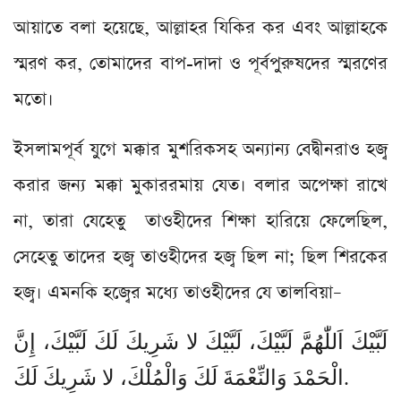
আয়াতে বলা হয়েছে, আল্লাহর যিকির কর এবং আল্লাহকে
স্মরণ কর, তোমাদের বাপ-দাদা ও পূর্বপুরুষদের স্মরণের
মতো।
ইসলামপূর্ব যুগে মক্কার মুশরিকসহ অন্যান্য বেদ্বীনরাও হজ্ব
করার জন্য মক্কা মুকাররমায় যেত। বলার অপেক্ষা রাখে
না, তারা যেহেতু তাওহীদের শিক্ষা হারিয়ে ফেলেছিল,
সেহেতু তাদের হজ্ব তাওহীদের হজ্ব ছিল না; ছিল শিরকের
হজ্ব। এমনকি হজ্বের মধ্যে তাওহীদের যে তালবিয়া–
لَبَّيْكَ اَللّٰهُمَّ لَبَّيْكَ، لَبَّيْكَ لا شَرِيكَ لَكَ لَبَّيْكَ، إِنَّ
الْحَمْدَ وَالنِّعْمَةَ لَكَ وَالْمُلْكَ، لا شَرِيكَ لَكَ.