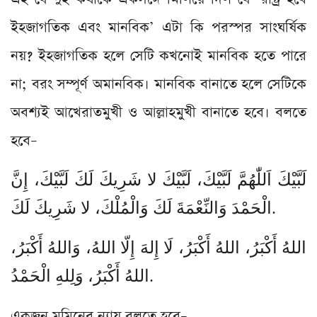
ইহজাগতিক এবং মানবিক’ এটা কি পরস্পর সাংঘর্ষিক
নয়? ইহজাগতিক হলে সেটি কখনোই মানবিক হতে পারে
না; বরং সম্পূর্ণ অমানবিক। মানবিক বানাতে হলে সেটিকে
অবশ্যই আখেরাতমুখী ও আল্লাহমুখী বানাতে হবে। বলতে
হবে–
لَبَّيْكَ اَللّٰهُمَّ لَبَّيْكَ، لَبَّيْكَ لا شَرِيكَ لَكَ لَبَّيْكَ، إِنَّ
الْحَمْدَ وَالنِّعْمَةَ لَكَ وَالْمُلْكَ، لا شَرِيكَ لَكَ.
اللهُ أَكْبَرُ، اللهُ أَكْبَرُ، لَا إِلهَ إِلّا اللهُ، وَاللهُ أَكْبَرُ،
اللهُ أَكْبَرُ، وَلِلهِ الْحَمْدُ.
একজন মুমিনের ন্যায় বলতে হবে–