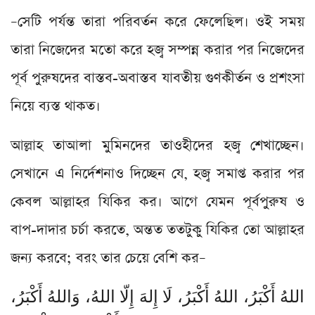
–সেটি পর্যন্ত তারা পরিবর্তন করে ফেলেছিল। ওই সময়
তারা নিজেদের মতো করে হজ্ব সম্পন্ন করার পর নিজেদের
পূর্ব পুরুষদের বাস্তব-অবাস্তব যাবতীয় গুণকীর্তন ও প্রশংসা
নিয়ে ব্যস্ত থাকত।
আল্লাহ তাআলা মুমিনদের তাওহীদের হজ্ব শেখাচ্ছেন।
সেখানে এ নির্দেশনাও দিচ্ছেন যে, হজ্ব সমাপ্ত করার পর
কেবল আল্লাহর যিকির কর। আগে যেমন পূর্বপুরুষ ও
বাপ-দাদার চর্চা করতে, অন্তত ততটুকু যিকির তো আল্লাহর
জন্য করবে; বরং তার চেয়ে বেশি কর–
اللهُ أَكْبَرُ، اللهُ أَكْبَرُ، لَا إِلهَ إِلّا اللهُ، وَاللهُ أَكْبَرُ،