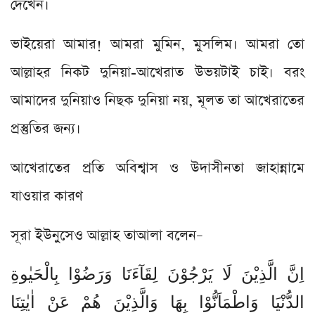
দেখেন।
ভাইয়েরা আমার! আমরা মুমিন, মুসলিম। আমরা তো
আল্লাহর নিকট দুনিয়া-আখেরাত উভয়টাই চাই। বরং
আমাদের দুনিয়াও নিছক দুনিয়া নয়, মূলত তা আখেরাতের
প্রস্তুতির জন্য।
আখেরাতের প্রতি অবিশ্বাস ও উদাসীনতা জাহান্নামে
যাওয়ার কারণ
সূরা ইউনুসেও আল্লাহ তাআলা বলেন–
اِنَّ الَّذِیْنَ لَا یَرْجُوْنَ لِقَآءَنَا وَرَضُوْا بِالْحَیٰوةِ
الدُّنْیَا وَاطْمَاَنُّوْا بِهَا وَالَّذِیْنَ هُمْ عَنْ اٰیٰتِنَا