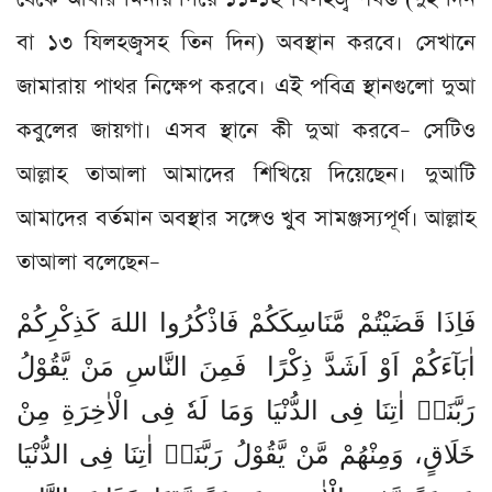
বা ১৩ যিলহজ্বসহ তিন দিন) অবস্থান করবে। সেখানে
জামারায় পাথর নিক্ষেপ করবে। এই পবিত্র স্থানগুলো দুআ
কবুলের জায়গা। এসব স্থানে কী দুআ করবে– সেটিও
আল্লাহ তাআলা আমাদের শিখিয়ে দিয়েছেন। দুআটি
আমাদের বর্তমান অবস্থার সঙ্গেও খুব সামঞ্জস্যপূর্ণ। আল্লাহ
তাআলা বলেছেন–
فَاِذَا قَضَیْتُمْ مَّنَاسِكَكُمْ فَاذْكُرُوا اللهَ كَذِكْرِكُمْ
اٰبَآءَكُمْ اَوْ اَشَدَّ ذِكْرًا فَمِنَ النَّاسِ مَنْ یَّقُوْلُ
رَبَّنَاۤ اٰتِنَا فِی الدُّنْیَا وَمَا لَهٗ فِی الْاٰخِرَةِ مِنْ
خَلَاقٍ، وَمِنْهُمْ مَّنْ یَّقُوْلُ رَبَّنَاۤ اٰتِنَا فِی الدُّنْیَا