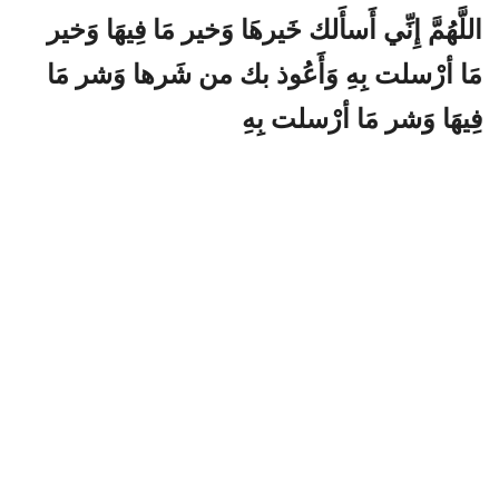
اللَّهُمَّ إِنِّي أَسأَلك خَيرهَا وَخير مَا فِيهَا وَخير
مَا أرْسلت بِهِ وَأَعُوذ بك من شَرها وَشر مَا
فِيهَا وَشر مَا أرْسلت بِهِ