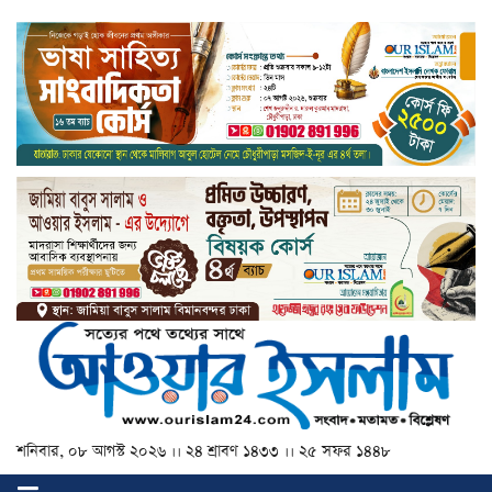
শনিবার, ০৮ আগস্ট ২০২৬ ।। ২৪ শ্রাবণ ১৪৩৩ ।। ২৫ সফর ১৪৪৮