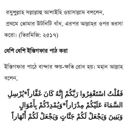
রসুলুল্লাহ সল্লাল্লাহু আলাইহি ওয়াসাল্লাম বললেন,
প্রথমে তোমার উটনিটি বাঁধ, এরপর আল্লাহর ওপর ভরসা
করো। (তিরমিজি: ২৫১৭)
বেশি বেশি ইস্তিগফার পাঠ করা
ইস্তিগফার পাঠে বান্দার ক্ষয়-ক্ষতি রোধ হয়। মহান আল্লাহ
বলেন,
فَقُلْتُ اسْتَغْفِرُوا رَبَّكُمْ إِنَّهُ كَانَ غَفَّاراً*يُرْسِلِ
السَّمَاءَ عَلَيْكُمْ مِدْرَاراً*وَيُمْدِدْكُمْ بِأَمْوَالٍ
وَبَنِينَ وَيَجْعَلْ لَكُمْ جَنَّاتٍ وَيَجْعَلْ لَكُمْ أَنْهَاراً