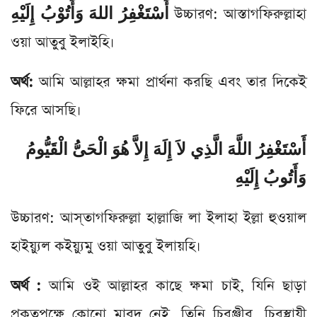
أَسْتَغْفِرُ اللهَ وَأَتُوْبُ إِلَيْهِ
উচ্চারণ: আস্তাগফিরুল্লাহা
ওয়া আতুবু ইলাইহি।
অর্থ:
আমি আল্লাহর ক্ষমা প্রার্থনা করছি এবং তার দিকেই
ফিরে আসছি।
أَسْتَغْفِرُ اللَّهَ الَّذِي لاَ إِلَهَ إِلاَّ هُوَ الْحَىُّ الْقَيُّومُ
وَأَتُوبُ إِلَيْهِ
উচ্চারণ: আস্‌তাগফিরুল্লা হাল্লাজি লা ইলাহা ইল্লা হুওয়াল
হাইয়্যুল কইয়্যুমু ওয়া আতুবু ইলায়হি।
অর্থ :
আমি ওই আল্লাহর কাছে ক্ষমা চাই, যিনি ছাড়া
প্রকৃতপক্ষে কোনো মাবুদ নেই, তিনি চিরঞ্জীব, চিরস্থায়ী