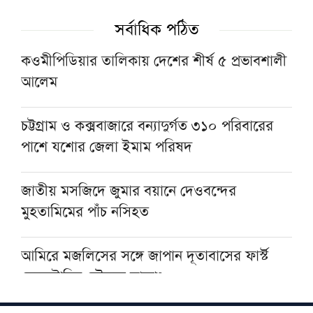
সর্বাধিক পঠিত
কিছুদিনের মধ্যেই তিস্তা পাইলট প্রকল্পের কাজ শুরু
হবে: পানিসম্পদ প্রতিমন্ত্রী
কওমীপিডিয়ার তালিকায় দেশের শীর্ষ ৫ প্রভাবশালী
আলেম
হরমুজ প্রণালিতে আবুধাবির জাহাজে ক্ষেপণাস্ত্র
হামলা
চট্টগ্রাম ও কক্সবাজারে বন্যাদুর্গত ৩১০ পরিবারের
পাশে যশোর জেলা ইমাম পরিষদ
‘সরকার আসে সরকার যায়, কিন্তু মানুষের ভাগ্য
পরিবর্তন হয় না’
জাতীয় মসজিদে জুমার বয়ানে দেওবন্দের
মুহতামিমের পাঁচ নসিহত
আমিরে মজলিসের সঙ্গে জাপান দূতাবাসের ফার্স্ট
সেক্রেটারির সৌজন্য সাক্ষাৎ