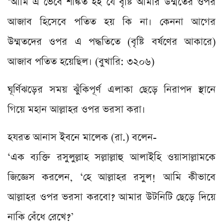
‘আমি এ ভেবে শঙ্কিত হই যে বৃষ্টি আমার উম্মতের ওপর
আজাব হিসেবে পতিত হয় কি না। কেননা আগের
উম্মতদের ওপর এ পদ্ধতিতে (বৃষ্টি বর্ষণের আকারে)
আজাব পতিত হয়েছিল। (বুখারি: ৩২০৬)
ঘূর্ণিঝড়ের সময় ঝুঁকিপূর্ণ এলাকা ছেড়ে নিরাপদ স্থানে
গিয়ে মহান আল্লাহর ওপর ভরসা করা।
হযরত আনাস ইবনে মালেক (রা.) বলেন-
‘এক ব্যক্তি রসুলুল্লাহ সল্লাল্লাহু আলাইহি ওয়াসাল্লামকে
জিজ্ঞেস করলেন, ‘হে আল্লাহর রসুল! আমি কীভাবে
আল্লাহর ওপর ভরসা করবো? আমার উটনিটি ছেড়ে দিয়ে
নাকি বেঁধে রেখে?’