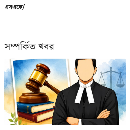
এসএকে/
সম্পর্কিত খবর