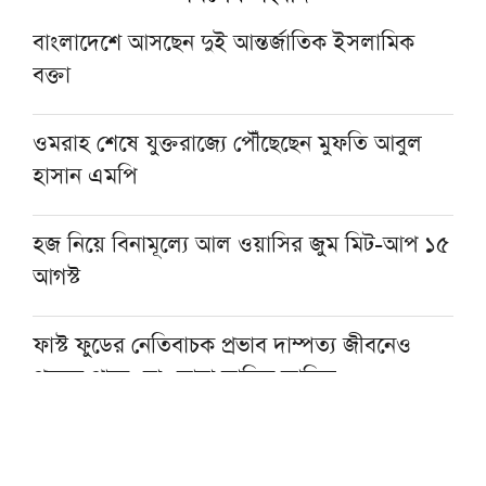
বাংলাদেশে আসছেন দুই আন্তর্জাতিক ইসলামিক
বক্তা
ওমরাহ শেষে যুক্তরাজ্যে পৌঁছেছেন মুফতি আবুল
হাসান এমপি
হজ নিয়ে বিনামূল্যে আল ওয়াসির জুম মিট-আপ ১৫
আগস্ট
ফাস্ট ফুডের নেতিবাচক প্রভাব দাম্পত্য জীবনেও
পড়তে পারে: মাওলানা তারিক জামিল
৩০০ টাকায় ওমরাহ!