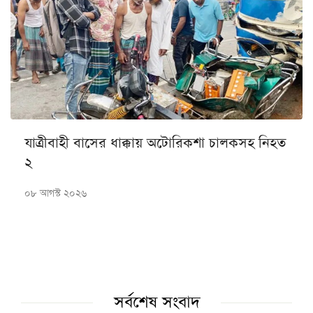
যাত্রীবাহী বাসের ধাক্কায় অটোরিকশা চালকসহ নিহত
২
০৮ আগস্ট ২০২৬
সর্বশেষ সংবাদ