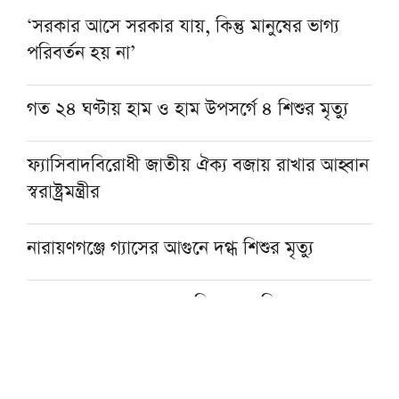
‘সরকার আসে সরকার যায়, কিন্তু মানুষের ভাগ্য
পরিবর্তন হয় না’
গত ২৪ ঘণ্টায় হাম ও হাম উপসর্গে ৪ শিশুর মৃত্যু
ফ্যাসিবাদবিরোধী জাতীয় ঐক্য বজায় রাখার আহ্বান
স্বরাষ্ট্রমন্ত্রীর
নারায়ণগঞ্জে গ্যাসের আগুনে দগ্ধ শিশুর মৃত্যু
নেত্রকোনার বড়বাজারে অগ্নিকাণ্ড, ক্ষতিগ্রস্ত ৮ স্থাপনা
যাত্রীবাহী বাসের ধাক্কায় অটোরিকশা চালকসহ নিহত
২