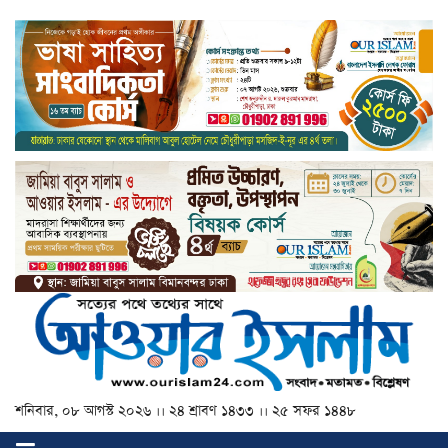
শনিবার, ০৮ আগস্ট ২০২৬ ।। ২৪ শ্রাবণ ১৪৩৩ ।। ২৫ সফর ১৪৪৮