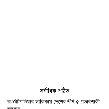
সেবার মানসিকতা না থাকলে চিকিৎসার মান উন্নয়ন
সম্ভব নয়: প্রধানমন্ত্রী
জুলাই গণঅভ্যুত্থানের ইতিহাসে বিভিন্ন বিশ্ববিদ্যালয়-
মাদরাসার ভূমিকা যথেষ্ট গুরুত্ব পায়নি: নাহিদ
ইসলাম
সরকারের কাজে কোনো গাফিলতি হলে কঠোর
ব্যবস্থা নিচ্ছেন প্রধানমন্ত্রী : রিজভী
‘পাকিস্তান-সৌদি-তুরস্কের প্রতিরক্ষা চুক্তি মুসলিম
সর্বাধিক পঠিত
উম্মাহর ঐক্যের পথে গুরুত্বপূর্ণ অগ্রগতি’
কওমীপিডিয়ার তালিকায় দেশের শীর্ষ ৫ প্রভাবশালী