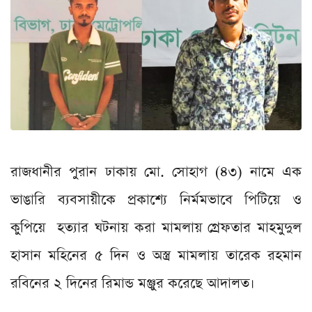
রাজধানীর পুরান ঢাকায় মো. সোহাগ (৪৩) নামে এক
ভাঙারি ব্যবসায়ীকে প্রকাশ্যে নির্মমভাবে পিটিয়ে ও
কুপিয়ে হত্যার ঘটনায় করা মামলায় গ্রেফতার মাহমুদুল
হাসান মহিনের ৫ দিন ও অস্ত্র মামলায় তারেক রহমান
রবিনের ২ দিনের রিমান্ড মঞ্জুর করেছে আদালত।