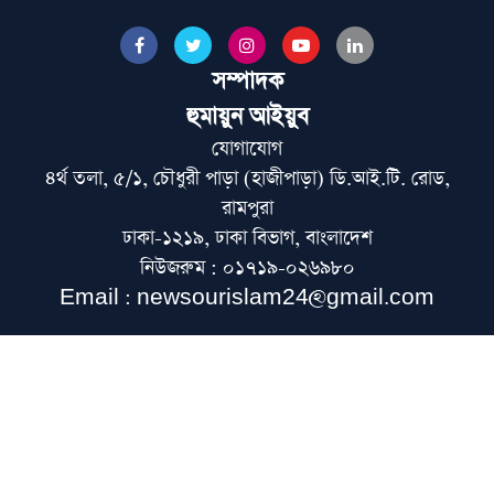
সম্পাদক
গ্যাস-বিদ্যুৎসহ জ্বালানি নিরাপত্তায় সরকার ব্যর্থ:
হুমায়ুন আইয়ুব
খেলাফত মজলিস
যোগাযোগ
৪র্থ তলা, ৫/১, চৌধুরী পাড়া (হাজীপাড়া) ডি.আই.টি. রোড,
পশ্চিমবঙ্গে ১২৭৯টি মসজিদ থেকে মাইক ও লাউড
রামপুরা
স্পিকার অপসারণ
ঢাকা-১২১৯, ঢাকা বিভাগ, বাংলাদেশ
নিউজরুম : ০১৭১৯-০২৬৯৮০
১৫ আগস্টের জাতীয় ওলামা-মাশায়েখ সম্মেলন
Email : newsourislam24@gmail.com
সফল করতে সাভারে মতবিনিময় সভা
নেতাকর্মীদের স্থানীয় সরকার নির্বাচনের প্রস্তুতির
নির্দেশনা জমিয়তের