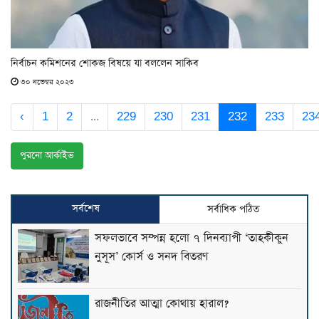
নির্বাচন কমিশনের শোকজ বিষয়ে যা বললেন সাকিব
৩০ নভেম্বর ২০২৩
‹
1
2
...
229
230
231
232
233
23
পুরনো আর্কাইভ
সর্বশেষ
সর্বাধিক পঠিত
সফলভাবে সম্পন্ন হলো ৭ দিনব্যাপী ‘তাহকীকুন
নুসূস’ কোর্স ও সনদ বিতরণ
রাজনীতির আত্মা কোথায় হারাল?