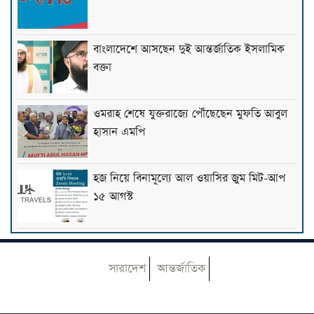
বাংলাদেশে আসছেন দুই আন্তর্জাতিক ইসলামিক
বক্তা
ওমরাহ শেষে যুক্তরাজ্যে পৌঁছেছেন মুফতি আবুল
হাসান এমপি
হজ নিয়ে বিনামূল্যে আল ওয়াসির জুম মিট-আপ
১৫ আগস্ট
ফাস্ট ফুডের নেতিবাচক প্রভাব দাম্পত্য জীবনেও
পড়তে পারে: মাওলানা তারিক জামিল
সারাদেশ
আন্তর্জাতিক
৩০০ টাকায় ওমরাহ!