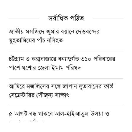
বাংলাদেশ খেলাফত শ্রমিক মজলিসের পূর্ণাঙ্গ
কেন্দ্রীয় নির্বাহী পরিষদ গঠন
সর্বাধিক পঠিত
জাতীয় মসজিদে জুমার বয়ানে দেওবন্দের
মুফতি ইয়াসির নাদিম ওয়াজেদির বিরুদ্ধে ভারতে
মুহতামিমের পাঁচ নসিহত
মামলা
চট্টগ্রাম ও কক্সবাজারে বন্যাদুর্গত ৩১০ পরিবারের
পাকিস্তান-সৌদি ও তুরস্কের প্রতিরক্ষা চুক্তিকে স্বাগত
পাশে যশোর জেলা ইমাম পরিষদ
জানালেন মুফতি তাকি উসমানী
আমিরে মজলিসের সঙ্গে জাপান দূতাবাসের ফার্স্ট
সেক্রেটারির সৌজন্য সাক্ষাৎ
৫ আগস্ট বন্ধ থাকবে আল-হাইআতুল উলয়া ও
বেফাক কার্যালয়