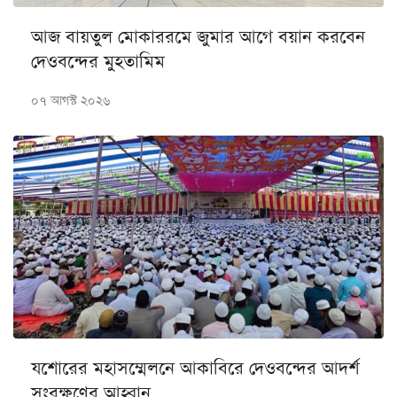
আজ বায়তুল মোকাররমে জুমার আগে বয়ান করবেন
দেওবন্দের মুহতামিম
০৭ আগস্ট ২০২৬
যশোরের মহাসম্মেলনে আকাবিরে দেওবন্দের আদর্শ
সংরক্ষণের আহ্বান