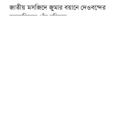
জাতীয় মসজিদে জুমার বয়ানে দেওবন্দের
মুহতামিমের পাঁচ নসিহত
প্রকৃত সুখের একমাত্র পথ ঈমান ও সৎকর্ম: মসজিদে
নববীর খতিব
আল্লামা আহমদ শফীর কবর জিয়ারত করবেন
প্রধানমন্ত্রী
জুনায়েদ জামশেদের সঙ্গে প্রথম সাক্ষাতের
স্মৃতিচারণায় মাওলানা তারিক জামিল
সৎ, পরিশুদ্ধ ও আদর্শবান মানুষের হাতে ক্ষমতা
দিতে হবে: পীর সাহেব চরমোনাই