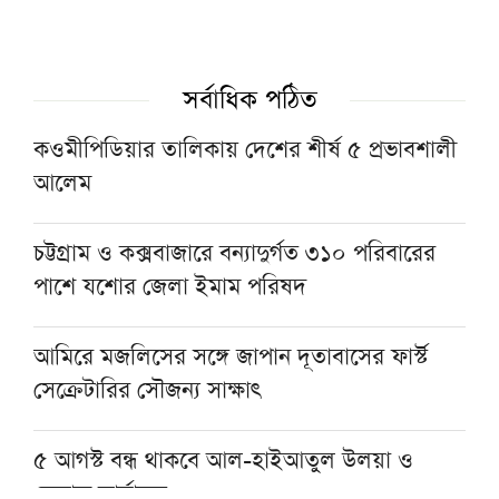
টাওয়ার হ্যামলেটস স্পিকারের সঙ্গে সিলেট-৫
আসনের এমপির বৈঠক
সর্বাধিক পঠিত
শায়খ আওয়ামার মোবারক সান্নিধ্যে
কওমীপিডিয়ার তালিকায় দেশের শীর্ষ ৫ প্রভাবশালী
আলেম
মসজিদের ছাদে বিদ্যুৎস্পৃষ্টে প্রাণ গেল মুয়াজ্জিনের
চট্টগ্রাম ও কক্সবাজারে বন্যাদুর্গত ৩১০ পরিবারের
পাশে যশোর জেলা ইমাম পরিষদ
মুহাম্মদ (সা.)-কে সর্বশেষ নবী বিশ্বাস না করলে
মুসলমান থাকা যায় না: দেওবন্দের মুহতামিম
আমিরে মজলিসের সঙ্গে জাপান দূতাবাসের ফার্স্ট
সেক্রেটারির সৌজন্য সাক্ষাৎ
৫ আগস্ট বন্ধ থাকবে আল-হাইআতুল উলয়া ও
বেফাক কার্যালয়