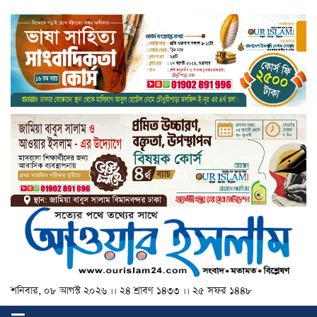
শনিবার, ০৮ আগস্ট ২০২৬ ।। ২৪ শ্রাবণ ১৪৩৩ ।। ২৫ সফর ১৪৪৮