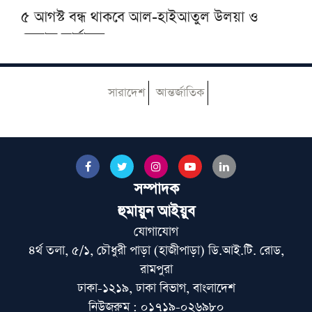
৫ আগস্ট বন্ধ থাকবে আল-হাইআতুল উলয়া ও
বেফাক কার্যালয়
হেজবুত তাওহীদ কেন ভ্রান্ত, কী তাদের আকিদা
সারাদেশ
আন্তর্জাতিক
আজ ঢাকায় আসছেন দেওবন্দের মুহতামিম, জেনে
নিন সফরসূচি
সম্পাদক
পায়ে হেঁটে হজের উদ্দেশে রওয়ানা করলেন নাটোরের
দুলাল হোসেন
হুমায়ুন আইয়ুব
যোগাযোগ
৪র্থ তলা, ৫/১, চৌধুরী পাড়া (হাজীপাড়া) ডি.আই.টি. রোড,
মুআসসাসা ইলমিয়্যাহ বাংলাদেশের উদ্যোগে বিশেষ
রামপুরা
ইলমি সেমিনার অনুষ্ঠিত
ঢাকা-১২১৯, ঢাকা বিভাগ, বাংলাদেশ
নিউজরুম : ০১৭১৯-০২৬৯৮০