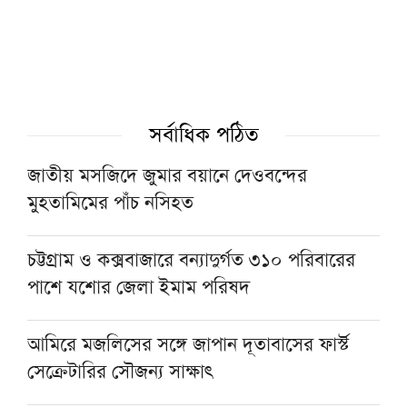
বৃদ্ধার মৃত্যু
রাত ১টার মধ্যে দেশের ৬ অঞ্চলে বজ্রবৃষ্টির শঙ্কা
জুলাইয়ে সড়ক দুর্ঘটনায় সিলেট বিভাগে ৩১ জনের
সর্বাধিক পঠিত
মৃত্যু
জাতীয় মসজিদে জুমার বয়ানে দেওবন্দের
মুহতামিমের পাঁচ নসিহত
কিছুদিনের মধ্যেই তিস্তা পাইলট প্রকল্পের কাজ শুরু
হবে: পানিসম্পদ প্রতিমন্ত্রী
চট্টগ্রাম ও কক্সবাজারে বন্যাদুর্গত ৩১০ পরিবারের
পাশে যশোর জেলা ইমাম পরিষদ
হরমুজ প্রণালিতে আবুধাবির জাহাজে ক্ষেপণাস্ত্র
হামলা
আমিরে মজলিসের সঙ্গে জাপান দূতাবাসের ফার্স্ট
সেক্রেটারির সৌজন্য সাক্ষাৎ