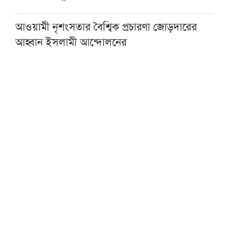
আওয়ামী নৃশংসতার বৈশ্বিক প্রচারণা জোড়দারের
আহ্বান ইসলামী আন্দোলনের
একজন শিক্ষকই বদলে দিতে পারেন একটি প্রজন্ম :
এমপি এনামুল
কওমি শিক্ষার্থীরা দেশের অনেক বড় সম্পদ: ড.
আহমদ আবদুল কাদের
হাসিনার আমলে একটি অমানবিক রাষ্ট্র প্রতিষ্ঠিত
হয়েছিল: চিফ প্রসিকিউটর
বোয়ালমারীতে ট্রেনের ধাক্কায় মানসিক ভারসাম্যহীন