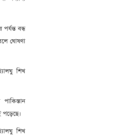
্যন্ত বন্ধ
বলে ঘোষণা
যালঘু শিখ
পাকিস্তান
েই পড়েছে।
্যালঘু শিখ