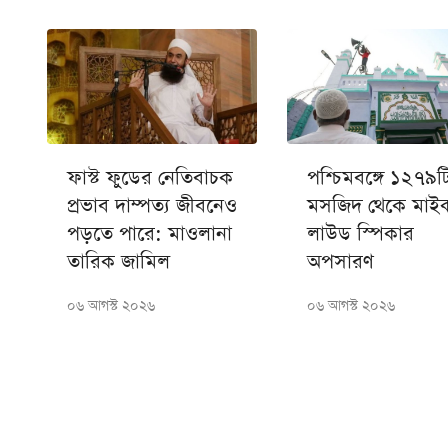
ফাস্ট ফুডের নেতিবাচক
পশ্চিমবঙ্গে ১২৭৯ট
প্রভাব দাম্পত্য জীবনেও
মসজিদ থেকে মাই
পড়তে পারে: মাওলানা
লাউড স্পিকার
তারিক জামিল
অপসারণ
০৬ আগস্ট ২০২৬
০৬ আগস্ট ২০২৬