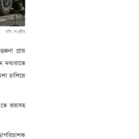
ছবি: সংগৃহীত
তেজনা প্রায়
ে মধ্যরাতে
মলা চালিয়ে
 এতে ভয়াবহ
হাপরিচালক