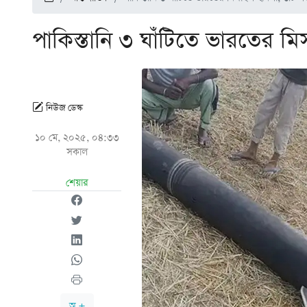
পাকিস্তানি ৩ ঘাঁটিতে ভারতের 
নিউজ ডেস্ক
১০ মে, ২০২৫, ০৪:৩৩
সকাল
শেয়ার
অ +