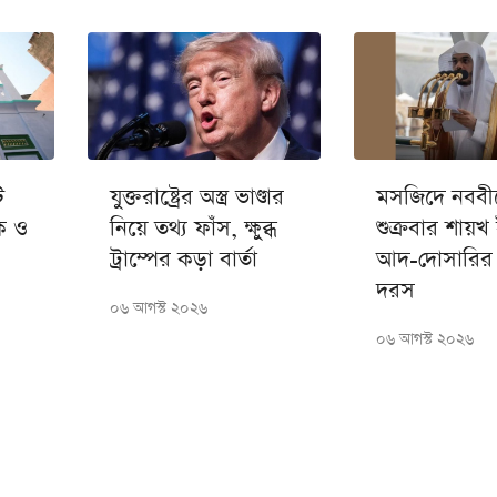
ি
যুক্তরাষ্ট্রের অস্ত্র ভাণ্ডার
মসজিদে নববী
ক ও
নিয়ে তথ্য ফাঁস, ক্ষুব্ধ
শুক্রবার শায়খ
ট্রাম্পের কড়া বার্তা
আদ-দোসারির 
দরস
০৬ আগস্ট ২০২৬
০৬ আগস্ট ২০২৬