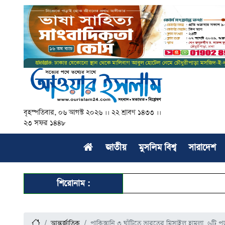
বৃহস্পতিবার, ০৬ আগস্ট ২০২৬ ।। ২২ শ্রাবণ ১৪৩৩ ।।
২৩ সফর ১৪৪৮
জাতীয়
মুসলিম বিশ্ব
সারাদেশ
শিরোনাম :
আন্তর্জাতিক
পাকিস্তানি ৩ ঘাঁটিতে ভারতের মিসাইল হামলা, ৬টি