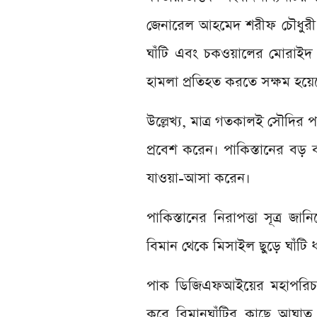
জেনারেল আহমেদ শরীফ চৌধুরী ব
ঘাঁটি এবং চকওয়ালের মোরাইদ ঘা
হামলা প্রতিহত করতে সক্ষম হয়েছ
উল্লেখ্য, মাত্র গতকালই সৌদির পর
প্রবেশ করেন। পাকিস্তানের বড় বড়
যাওয়া-আসা করেন।
পাকিস্তানের নিরাপত্তা সূত্র 
বিমান থেকে মিসাইল ছুড়ে ঘাঁটি ধ
পাক ডিজিএফআইয়ের মহাপরিচালক
করে বিমানঘাঁটির কাছে আঘাত হ