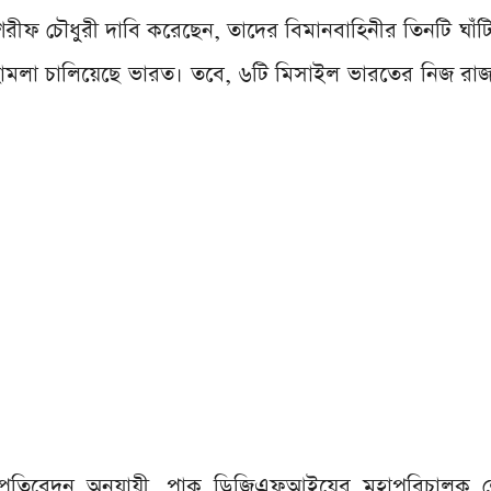
ীফ চৌধুরী দাবি করেছেন, তাদের বিমানবাহিনীর তিনটি ঘাঁটি 
লা চালিয়েছে ভারত। তবে, ৬টি মিসাইল ভারতের নিজ রাজ্য
র প্রতিবেদন অনুযায়ী, পাক ডিজিএফআইয়ের মহাপরিচালক লে