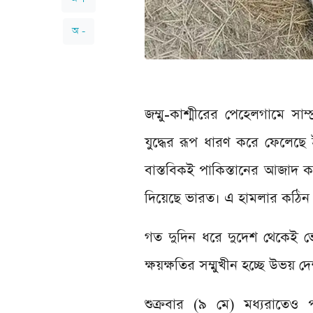
অ -
জম্মু-কাশ্মীরের পেহেলগামে সাম্প
যুদ্ধের রূপ ধারণ করে ফেলেছে
বাস্তবিকই পাকিস্তানের আজাদ কা
দিয়েছে ভারত। এ হামলার কঠিন 
গত দুদিন ধরে দুদেশ থেকেই ভেস
ক্ষয়ক্ষতির সম্মুখীন হচ্ছে উভয় দ
শুক্রবার (৯ মে) মধ্যরাতে