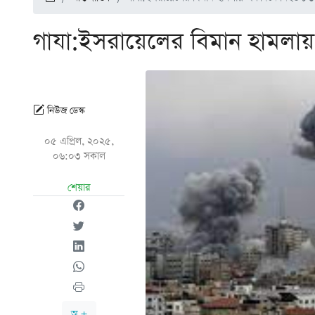
গাযা:ইসরায়েলের বিমান হামলা
নিউজ ডেস্ক
০৫ এপ্রিল, ২০২৫,
০৬:০৩ সকাল
শেয়ার
অ +