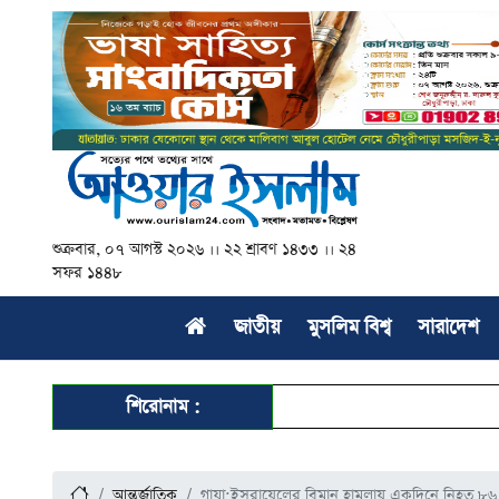
শুক্রবার, ০৭ আগস্ট ২০২৬ ।। ২২ শ্রাবণ ১৪৩৩ ।। ২৪
সফর ১৪৪৮
জাতীয়
মুসলিম বিশ্ব
সারাদেশ
শিরোনাম :
আন্তর্জাতিক
গাযা:ইসরায়েলের বিমান হামলায় একদিনে নিহত ৮৬