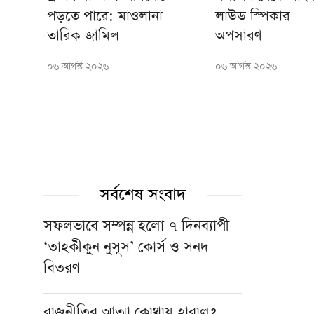
পড়তে পারে: মাওলানা
লাউড স্পিকার
তারিক জামিল
অপসারণ
০৬ আগস্ট ২০২৬
০৬ আগস্ট ২০২৬
সর্বশেষ সংবাদ
সফলভাবে সম্পন্ন হলো ৭ দিনব্যাপী
‘তাহকীকুন নুসূস’ কোর্স ও সনদ
বিতরণ
রাজনীতির আত্মা কোথায় হারাল?