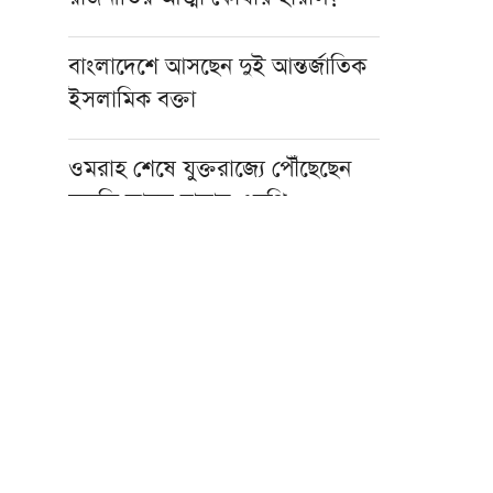
বাংলাদেশে আসছেন দুই আন্তর্জাতিক
ইসলামিক বক্তা
ওমরাহ শেষে যুক্তরাজ্যে পৌঁছেছেন
মুফতি আবুল হাসান এমপি
হজ নিয়ে বিনামূল্যে আল ওয়াসির জুম
মিট-আপ ১৫ আগস্ট
ফাস্ট ফুডের নেতিবাচক প্রভাব দাম্পত্য
জীবনেও পড়তে পারে: মাওলানা
তারিক জামিল