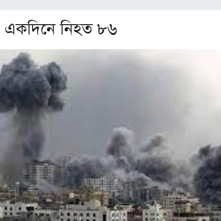
য় একদিনে নিহত ৮৬