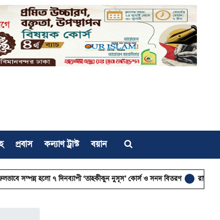
হ
প্রবাস
কল্যাণ ট্রাস্ট
বয়ান
 হলো ৭ দিনব্যাপী ‘তাহকীকুন নুসূস’ কোর্স ও সনদ বিতরণ
রাজনীতির আত্মা কোথা