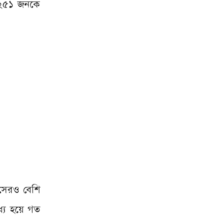
ি ২৫১ জনকে
াসেরও বেশি
ধ্য হয়ে গত