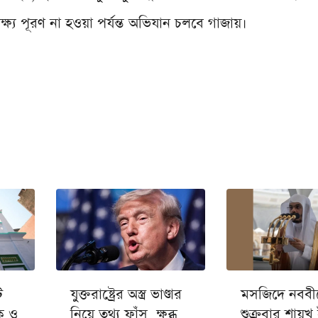
্ষ্য পূরণ না হওয়া পর্যন্ত অভিযান চলবে গাজায়।
ি
যুক্তরাষ্ট্রের অস্ত্র ভাণ্ডার
মসজিদে নববী
ক ও
নিয়ে তথ্য ফাঁস, ক্ষুব্ধ
শুক্রবার শায়খ