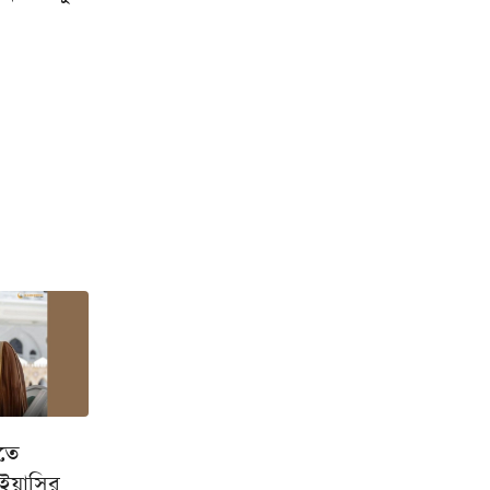
তে
 ইয়াসির