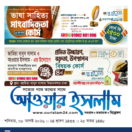
শনিবার, ০৮ আগস্ট ২০২৬ ।। ২৪ শ্রাবণ ১৪৩৩ ।। ২৫ সফর ১৪৪৮