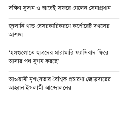
দক্ষিণ সুদান ও আবেই সফরে গেলেন সেনাপ্রধান
জ্বালানি খাত বেসরকারিকরণে কর্পোরেট দখলের
আশঙ্কা
‘হলগুলোতে ছাত্রদের মারামারি ফ্যাসিবাদ ফিরে
আসার পথ সুগম করছে’
আওয়ামী নৃশংসতার বৈশ্বিক প্রচারণা জোড়দারের
আহ্বান ইসলামী আন্দোলনের
একজন শিক্ষকই বদলে দিতে পারেন একটি প্রজন্ম :
এমপি এনামুল