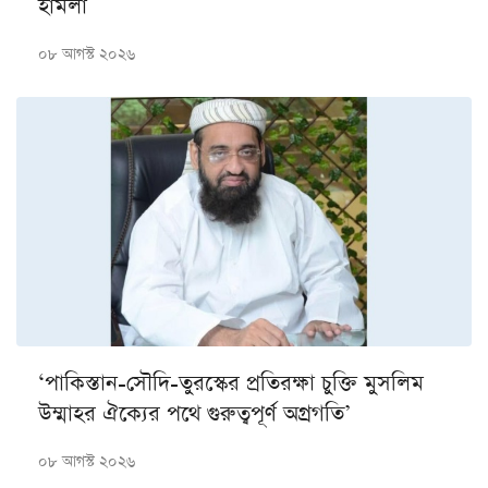
হামলা
০৮ আগস্ট ২০২৬
‘পাকিস্তান-সৌদি-তুরস্কের প্রতিরক্ষা চুক্তি মুসলিম
উম্মাহর ঐক্যের পথে গুরুত্বপূর্ণ অগ্রগতি’
০৮ আগস্ট ২০২৬