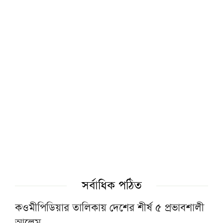
কওমি শিক্ষার্থীরা দেশের অনেক বড় সম্পদ: ড.
আহমদ আবদুল কাদের
হাসিনার আমলে একটি অমানবিক রাষ্ট্র প্রতিষ্ঠিত
হয়েছিল: চিফ প্রসিকিউটর
বোয়ালমারীতে ট্রেনের ধাক্কায় মানসিক ভারসাম্যহীন
বৃদ্ধার মৃত্যু
রাত ১টার মধ্যে দেশের ৬ অঞ্চলে বজ্রবৃষ্টির শঙ্কা
জুলাইয়ে সড়ক দুর্ঘটনায় সিলেট বিভাগে ৩১ জনের
সর্বাধিক পঠিত
মৃত্যু
কওমীপিডিয়ার তালিকায় দেশের শীর্ষ ৫ প্রভাবশালী
আলেম