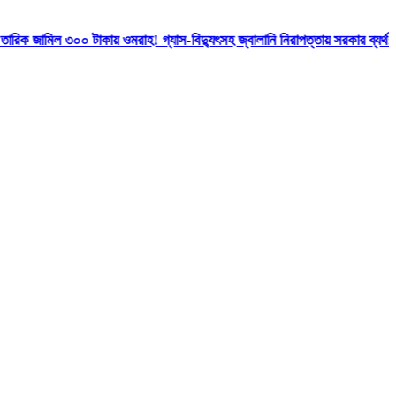
০ টাকায় ওমরাহ!
গ্যাস-বিদ্যুৎসহ জ্বালানি নিরাপত্তায় সরকার ব্যর্থ: খেলাফত মজলিস