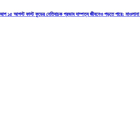
াস্ট ফুডের নেতিবাচক প্রভাব দাম্পত্য জীবনেও পড়তে পারে: মাওলানা তারিক জামিল
৩০