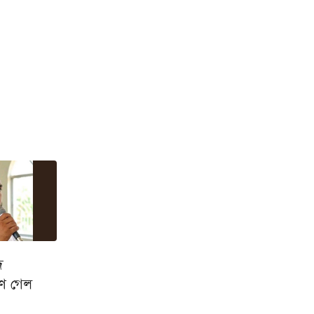
ে
্রাণ গেল