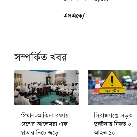
এসএকে/
সম্পর্কিত খবর
‘ঈমান-আকিদা রক্ষায়
সিরাজগঞ্জে সড়ক
দেশের আলেমরা এক
দুর্ঘটনায় নিহত ২,
ছাতার নিচে জড়ো
আহত‌ ১০