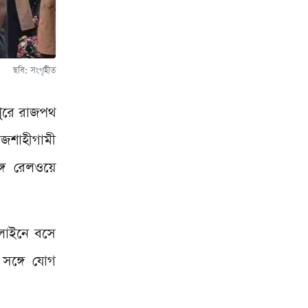
ছবি: সংগৃহীত
জপুরে রাজপথ
াজশাহীগামী
্গে রেলওয়ে
ললাইনে বসে
 সঙ্গে যোগ