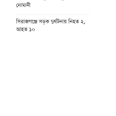
নোমানী
সিরাজগঞ্জে সড়ক দুর্ঘটনায় নিহত ২,
আহত‌ ১০
মুসলিমদের ঐক্য ও ভ্রাতৃত্ব ঈমানের
অপরিহার্য ভিত্তি: মসজিদুল হারামের
খতিব
দোয়ার মাধ্যমে আজ শুরু হবে
আলওয়াসি হজ গ্রুপের নতুন
অফিসের কার্যক্রম
আজ জমিয়তের ঢাকা মহানগর