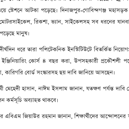
য়ে স্টেশনে আটকা পড়েছে। দিনাজপুর-গোবিন্দগঞ্জ মহাসড়ক
কার মোটরসাইকেল, রিকশা, ভ্যান, সাইকেলসহ সব ধরনের যান
 পড়েছে মানুষ।
দীর্ঘদিন ধরে তারা পলিটেকনিক ইনস্টিটিউটে বিতর্কিত নিয়োগপ্র
প্লোমা ইঞ্জিনিয়ারিং কোর্স ৪ বছর করা, উপসহকারী প্রকৌশলী প
রা, কারিগরি বোর্ড সংস্কারসহ ছয় দাবি জানিয়ে আসছেন।
র্থী মেহেদী হাসান, নাঈম ইসলাম জানান, যতক্ষণ পর্যন্ত দাবি
লন কর্মসূচি অব্যাহত থাকবে।
ার এবিএম জিয়াউর রহমান জানান, শিক্ষার্থীদের আন্দোলনের