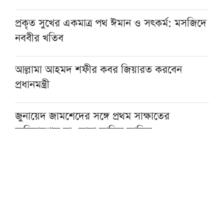
প্রকৃত সুখের একমাত্র পথ ঈমান ও সৎকর্ম: মসজিদে
নববীর খতিব
আল্লামা আহমদ শফীর কবর জিয়ারত করবেন
প্রধানমন্ত্রী
জুনায়েদ জামশেদের সঙ্গে প্রথম সাক্ষাতের
স্মৃতিচারণায় মাওলানা তারিক জামিল
সৎ, পরিশুদ্ধ ও আদর্শবান মানুষের হাতে ক্ষমতা
দিতে হবে: পীর সাহেব চরমোনাই
টাওয়ার হ্যামলেটস স্পিকারের সঙ্গে সিলেট-৫