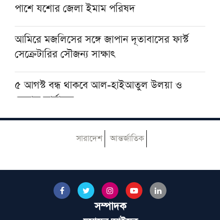
পাশে যশোর জেলা ইমাম পরিষদ
বগি লাইনচ্যুত, ট্রেন চলাচল বন্ধ
আমিরে মজলিসের সঙ্গে জাপান দূতাবাসের ফার্স্ট
সেক্রেটারির সৌজন্য সাক্ষাৎ
৫ আগস্ট বন্ধ থাকবে আল-হাইআতুল উলয়া ও
বেফাক কার্যালয়
হেজবুত তাওহীদ কেন ভ্রান্ত, কী তাদের আকিদা
সারাদেশ
আন্তর্জাতিক
নোয়াখালীতে ইসলামি মহাসমাবেশ কাল, অতিথির
তালিকায় রয়েছেন যাঁরা
সম্পাদক
আজ ঢাকায় আসছেন দেওবন্দের মুহতামিম, জেনে