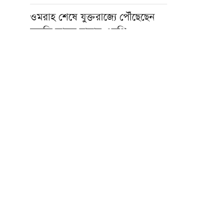
ওমরাহ শেষে যুক্তরাজ্যে পৌঁছেছেন
মুফতি আবুল হাসান এমপি
হজ নিয়ে বিনামূল্যে আল ওয়াসির জুম
মিট-আপ ১৫ আগস্ট
ফাস্ট ফুডের নেতিবাচক প্রভাব দাম্পত্য
জীবনেও পড়তে পারে: মাওলানা
তারিক জামিল
৩০০ টাকায় ওমরাহ!
গ্যাস-বিদ্যুৎসহ জ্বালানি নিরাপত্তায়
সরকার ব্যর্থ: খেলাফত মজলিস