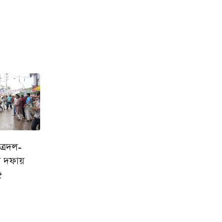
ত্রদল-
য় দফায়
৫