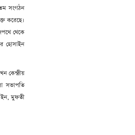
ীনতম সংগঠন
ক্ত করেছে।
াজপথে থেকে
ির হোসাইন
ন কেন্দ্রীয়
া সভাপতি
াইন, মুফতী