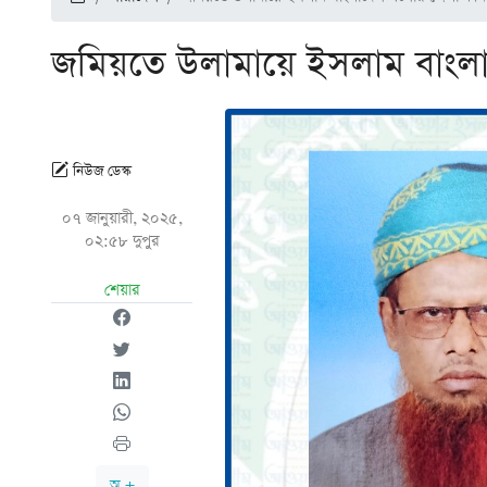
জমিয়তে উলামায়ে ইসলাম বাংল
নিউজ ডেস্ক
০৭ জানুয়ারী, ২০২৫,
০২:৫৮ দুপুর
শেয়ার
অ +