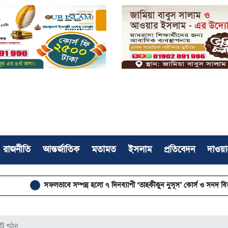
রাজনীতি
আন্তর্জাতিক
মতামত
ইসলাম
প্রতিবেদন
দাওয়া
সফলভাবে সম্পন্ন হলো ৭ দিনব্যাপী ‘তাহকীকুন নুসূস’ কোর্স ও সনদ বিতরণ
রাজন
টি গঠন