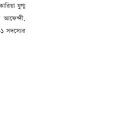
রিয়া যুগ্ম
 আফেন্দী,
৬১ সদস্যের