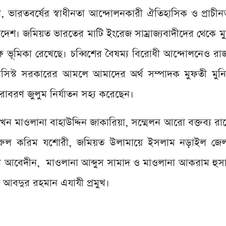
েন, ভারতবর্ষের স্বাধীনতা আন্দোলনকারী ঐতিহাসিক ও প্রাচ
েশ। জমিয়ত ভারতের মাটি ইংরেজ সাম্রাজ্যবাদীদের থেকে মু
ষে ভূমিকা রেখেছে। চব্বিশের বৈষম্য বিরোধী আন্দোলনেও র
সিস্ট সরকারের আমলে আমাদের অর্থ সম্পাদক মুফতী মুন
রাবরণ জুলুম নির্যাতন সহ্য করেছেন।
েন মাওলানা বাহাউদ্দিন জাকারিয়া, সম্মেলন আরো বক্তব্য রাখে
ুল করিম যশোরী, জমিয়ত উলামায়ে ইসলাম নড়াইল জেল
ল আবেদীন, মাওলানা আব্দুস সামাদ ও মাওলানা আকরাম হুস
 আবদুর রহমান এযাযী প্রমুখ।