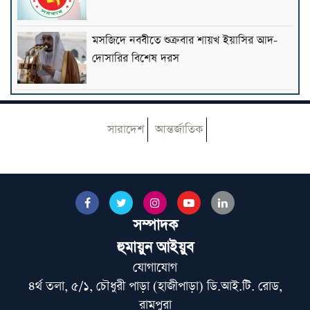
মসজিদে নববীতে শুক্রবার শায়খ ইয়াসির আদ-
দোসারির বিশেষ দরস
সঠিক ধর্মীয় সচেতনতাই গড়ে তোলে আদর্শ
নেতৃত্ব: মিসরের গ্র্যান্ড মুফতি
সারাদেশ
আন্তর্জাতিক
জুলাই আন্দোলনে বিএনপি-জামায়াত সক্রিয় ছিল
না: শায়খে চরমোনাই
সম্পাদক
বিশ্বজয়ী হাফেজ জাকারিয়াকে সম্মাননা দিল ইক্বরা
হুমায়ুন আইয়ুব
ইন্টারন্যাশনাল মাদরাসা
যোগাযোগ
৪র্থ তলা, ৫/১, চৌধুরী পাড়া (হাজীপাড়া) ডি.আই.টি. রোড,
লন্ডনে জুলাই গণ-অভ্যুত্থান দিবসের অনুষ্ঠানে
রামপুরা