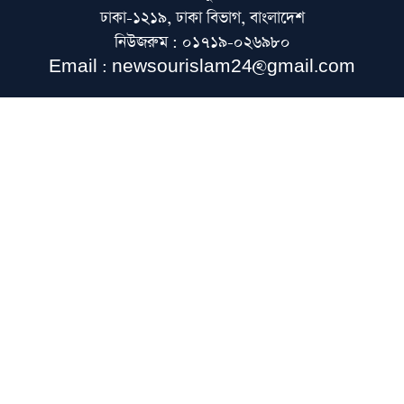
জমিয়ত নেতারা
ঢাকা-১২১৯, ঢাকা বিভাগ, বাংলাদেশ
নিউজরুম : ০১৭১৯-০২৬৯৮০
জেরুজালেমে ইসরাইলি আগ্রাসনের বিরুদ্ধে
Email : newsourislam24@gmail.com
এককাতারে আরব-মুসলিম দেশগুলো
আজ বগুড়ার জামিল মাদরাসায় বয়ান করবেন
দেওবন্দের মুহতামিম
দুই মহীরুহের সান্নিধ্যে তিরমিজি শরিফের দরস:
এক সৌভাগ্যময় স্মৃতি