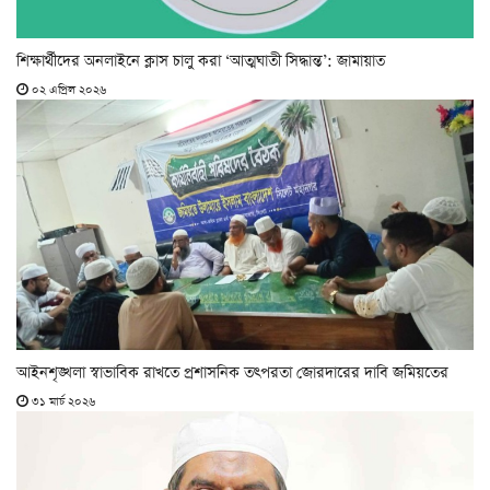
শিক্ষার্থীদের অনলাইনে ক্লাস চালু করা ‘আত্মঘাতী সিদ্ধান্ত’: জামায়াত
০২ এপ্রিল ২০২৬
আইনশৃঙ্খলা স্বাভাবিক রাখতে প্রশাসনিক তৎপরতা জোরদারের দাবি জমিয়তের
৩১ মার্চ ২০২৬