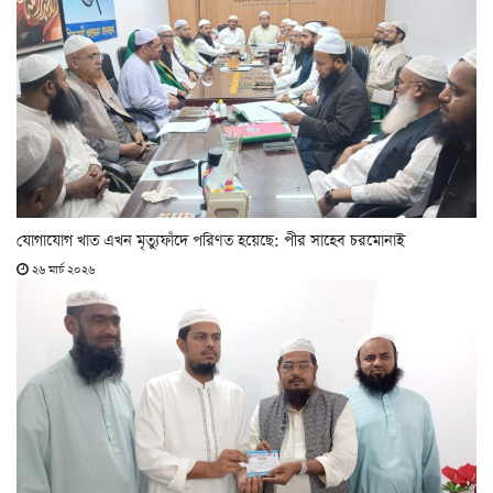
যোগাযোগ খাত এখন মৃত্যুফাঁদে পরিণত হয়েছে: পীর সাহেব চরমোনাই
২৬ মার্চ ২০২৬