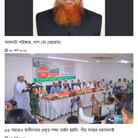
আয়নাটা পরিষ্কার, দাগ তো চেহারায়!
২৮ মার্চ ২০২৬
৫৫ বছরেও স্বাধীনতার প্রকৃত লক্ষ্য অর্জন হয়নি: পীর সাহেব চরমোনাই