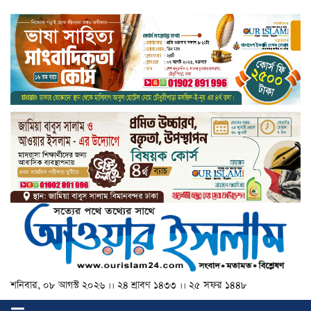
শনিবার, ০৮ আগস্ট ২০২৬ ।। ২৪ শ্রাবণ ১৪৩৩ ।। ২৫ সফর ১৪৪৮