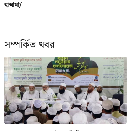
হাআমা/
সম্পর্কিত খবর