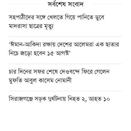
সর্বশেষ সংবাদ
সহপাঠীদের সঙ্গে খেলতে গিয়ে পানিতে ডুবে
মাদরাসা ছাত্রের মৃত্যু
‘ঈমান-আকিদা রক্ষায় দেশের আলেমরা এক ছাতার
নিচে জড়ো হবেন ১৫ আগস্ট’
চার দিনের সফর শেষে দেওবন্দে ফিরে গেলেন
মুফতি আবুল কাসেম নোমানী
সিরাজগঞ্জে সড়ক দুর্ঘটনায় নিহত ২, আহত‌ ১০
মুসলিমদের ঐক্য ও ভ্রাতৃত্ব ঈমানের অপরিহার্য
ভিত্তি: মসজিদুল হারামের খতিব