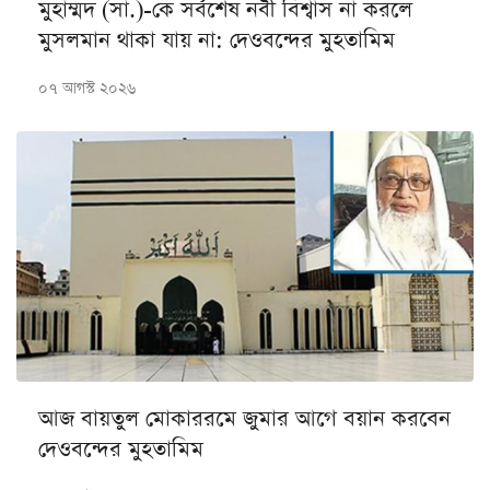
মুহাম্মদ (সা.)-কে সর্বশেষ নবী বিশ্বাস না করলে
মুসলমান থাকা যায় না: দেওবন্দের মুহতামিম
০৭ আগস্ট ২০২৬
আজ বায়তুল মোকাররমে জুমার আগে বয়ান করবেন
দেওবন্দের মুহতামিম