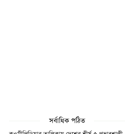
দোয়ার মাধ্যমে আজ শুরু হবে আলওয়াসি হজ
গ্রুপের নতুন অফিসের কার্যক্রম
আজ জমিয়তের ঢাকা মহানগর দক্ষিণের কাউন্সিল
প্রধানমন্ত্রীকে বরণে বাবুনগরে ব্যাপক প্রস্তুতি, উপস্থিত
থাকবেন শীর্ষ আলেমরা
ইসলামী আন্দোলন ঢাকা মহানগর দক্ষিণের
কমিটিতে কারা ঠাঁই পেলেন, দেখুন তালিকা
ছুটিতেও স্মার্টফোন থেকে দূরে, পুরস্কৃত জামিয়া
সর্বাধিক পঠিত
রশীদিয়ার আড়াই হাজার শিক্ষার্থী