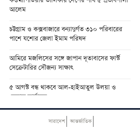
কওমীপিডিয়ার তালিকায় দেশের শীর্ষ ৫ প্রভাবশালী
আলেম
ঐতিহাসিক সামরিক চুক্তিতে সই করল শক্তিশালী
তিন মুসলিম দেশ
চট্টগ্রাম ও কক্সবাজারে বন্যাদুর্গত ৩১০ পরিবারের
পাশে যশোর জেলা ইমাম পরিষদ
জাতীয় মসজিদে জুমার বয়ানে দেওবন্দের
মুহতামিমের পাঁচ নসিহত
আমিরে মজলিসের সঙ্গে জাপান দূতাবাসের ফার্স্ট
সেক্রেটারির সৌজন্য সাক্ষাৎ
৫ আগস্ট বন্ধ থাকবে আল-হাইআতুল উলয়া ও
বেফাক কার্যালয়
হেজবুত তাওহীদ কেন ভ্রান্ত, কী তাদের আকিদা
সারাদেশ
আন্তর্জাতিক
আজ ঢাকায় আসছেন দেওবন্দের মুহতামিম, জেনে