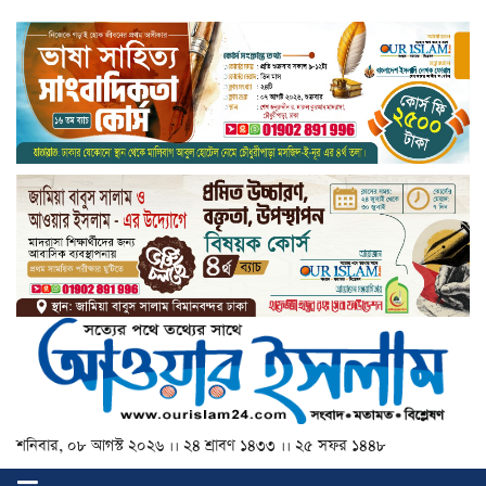
শনিবার, ০৮ আগস্ট ২০২৬ ।। ২৪ শ্রাবণ ১৪৩৩ ।। ২৫ সফর ১৪৪৮