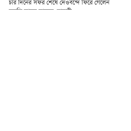
চার দিনের সফর শেষে দেওবন্দে ফিরে গেলেন
মুফতি আবুল কাসেম নোমানী
সিরাজগঞ্জে সড়ক দুর্ঘটনায় নিহত ২, আহত‌ ১০
মুসলিমদের ঐক্য ও ভ্রাতৃত্ব ঈমানের অপরিহার্য
ভিত্তি: মসজিদুল হারামের খতিব
দোয়ার মাধ্যমে আজ শুরু হবে আলওয়াসি হজ
গ্রুপের নতুন অফিসের কার্যক্রম
আজ জমিয়তের ঢাকা মহানগর দক্ষিণের কাউন্সিল
প্রধানমন্ত্রীকে বরণে বাবুনগরে ব্যাপক প্রস্তুতি, উপস্থিত
থাকবেন শীর্ষ আলেমরা