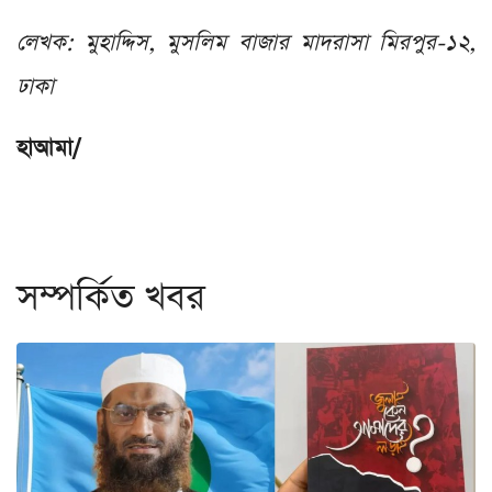
লেখক: মুহাদ্দিস, মুসলিম বাজার মাদরাসা মিরপুর-১২,
ঢাকা
হাআমা/
সম্পর্কিত খবর