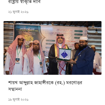
রাষ্ট্রীয় স্বীকৃতি দাবি
২১ জুলাই ২০২৬
শায়খ আব্দুল্লাহ জাহাঙ্গীরকে (রহ.) মরণোত্তর
সম্মাননা
১৯ জুলাই ২০২৬