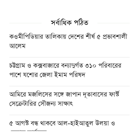
ইসলামী আন্দোলন ঢাকা মহানগর দক্ষিণের
সর্বাধিক পঠিত
কমিটিতে কারা ঠাঁই পেলেন, দেখুন তালিকা
কওমীপিডিয়ার তালিকায় দেশের শীর্ষ ৫ প্রভাবশালী
আলেম
ছুটিতেও স্মার্টফোন থেকে দূরে, পুরস্কৃত জামিয়া
রশীদিয়ার আড়াই হাজার শিক্ষার্থী
চট্টগ্রাম ও কক্সবাজারে বন্যাদুর্গত ৩১০ পরিবারের
পাশে যশোর জেলা ইমাম পরিষদ
ঐতিহাসিক সামরিক চুক্তিতে সই করল শক্তিশালী
তিন মুসলিম দেশ
আমিরে মজলিসের সঙ্গে জাপান দূতাবাসের ফার্স্ট
সেক্রেটারির সৌজন্য সাক্ষাৎ
৫ আগস্ট বন্ধ থাকবে আল-হাইআতুল উলয়া ও
বেফাক কার্যালয়