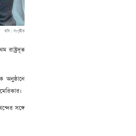
ছবি : সংগৃহীত
রাষ্ট্রদূত
 অনুষ্ঠানে
আমেরিকার।
ন্দের সঙ্গে