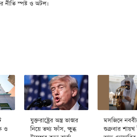
ের নীতি স্পষ্ট ও অটল।
ি
যুক্তরাষ্ট্রের অস্ত্র ভাণ্ডার
মসজিদে নববী
ক ও
নিয়ে তথ্য ফাঁস, ক্ষুব্ধ
শুক্রবার শায়খ