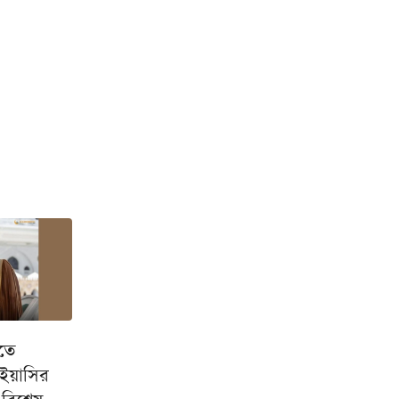
তে
 ইয়াসির