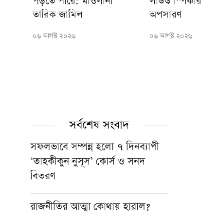
পড়তে পারে: মাওলানা
লাউড স্পিকার
তারিক জামিল
অপসারণ
০৬ আগস্ট ২০২৬
০৬ আগস্ট ২০২৬
সর্বশেষ সংবাদ
সফলভাবে সম্পন্ন হলো ৭ দিনব্যাপী
‘তাহকীকুন নুসূস’ কোর্স ও সনদ
বিতরণ
রাজনীতির আত্মা কোথায় হারাল?