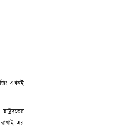
েইজিং এখনই
ষ্ট্রদূতের
 রাখাই এর