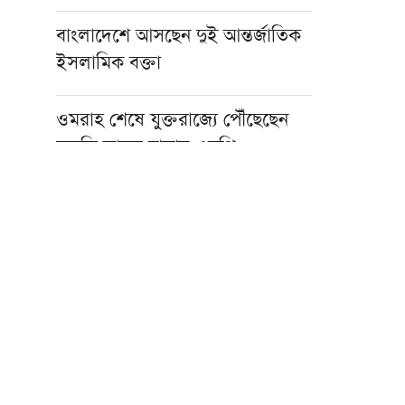
বাংলাদেশে আসছেন দুই আন্তর্জাতিক
ইসলামিক বক্তা
ওমরাহ শেষে যুক্তরাজ্যে পৌঁছেছেন
মুফতি আবুল হাসান এমপি
হজ নিয়ে বিনামূল্যে আল ওয়াসির জুম
মিট-আপ ১৫ আগস্ট
ফাস্ট ফুডের নেতিবাচক প্রভাব দাম্পত্য
জীবনেও পড়তে পারে: মাওলানা
তারিক জামিল
৩০০ টাকায় ওমরাহ!